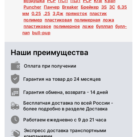
воздушка
РСР
ПСП
ПЦП
PCP
Kral
Крал
Puncher
Панчер
Breaker
Брейкер
3S
3С
6.35
мм
0.25
.25
3 Дж
прямоток
пластик
полимер
пластиковая
полимерная
ложа
пластиковое
полимерное
ложе
буллпап
булл-
пап
bull-pup
Наши преимущества
Оплата при получении
Гарантия на товар до 24 месяцев
Гарантия обмена, возврата - 14 дней
Бесплатная доставка по всей России -
более подробно в разделе Доставка
Работаем ежедневно с 9 до 21 часа
Экспресс доставка транспортными
компаниями