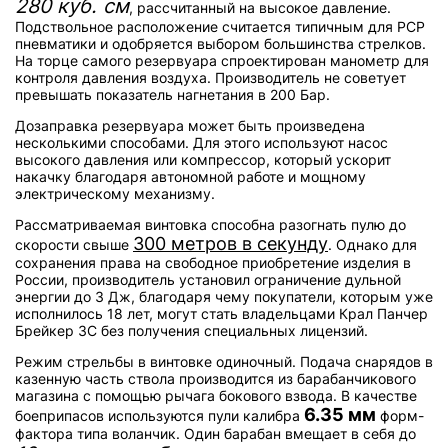
280 куб. см
, рассчитанный на высокое давление.
Подствольное расположение считается типичным для PCP
пневматики и одобряется выбором большинства стрелков.
На торце самого резервуара спроектирован манометр для
контроля давления воздуха. Производитель не советует
превышать показатель нагнетания в 200 Бар.
Дозаправка резервуара может быть произведена
несколькими способами. Для этого используют насос
высокого давления или компрессор, который ускорит
накачку благодаря автономной работе и мощному
электрическому механизму.
Рассматриваемая винтовка способна разогнать пулю до
300 метров в секунду
скорости свыше
. Однако для
сохранения права на свободное приобретение изделия в
России, производитель установил ограничение дульной
энергии до 3 Дж, благодаря чему покупатели, которым уже
исполнилось 18 лет, могут стать владельцами Крал Панчер
Брейкер 3С без получения специальных лицензий.
Режим стрельбы в винтовке одиночный. Подача снарядов в
казенную часть ствола производится из барабанчикового
магазина с помощью рычага бокового взвода. В качестве
6.35 мм
боеприпасов используются пули калибра
форм-
фактора типа воланчик. Один барабан вмещает в себя до