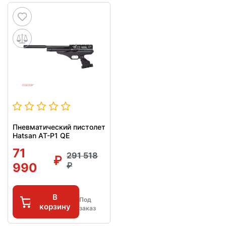
Пневматический пистолет
Hatsan AT-P1 QE
71
291 518
990
В
Под
корзину
заказ