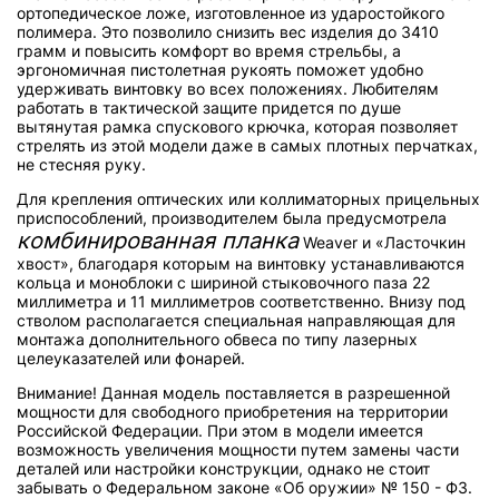
ортопедическое ложе, изготовленное из ударостойкого
полимера. Это позволило снизить вес изделия до 3410
грамм и повысить комфорт во время стрельбы, а
эргономичная пистолетная рукоять поможет удобно
удерживать винтовку во всех положениях. Любителям
работать в тактической защите придется по душе
вытянутая рамка спускового крючка, которая позволяет
стрелять из этой модели даже в самых плотных перчатках,
не стесняя руку.
Для крепления оптических или коллиматорных прицельных
приспособлений, производителем была предусмотрела
комбинированная планка
Weaver и «Ласточкин
хвост», благодаря которым на винтовку устанавливаются
кольца и моноблоки с шириной стыковочного паза 22
миллиметра и 11 миллиметров соответственно. Внизу под
стволом располагается специальная направляющая для
монтажа дополнительного обвеса по типу лазерных
целеуказателей или фонарей.
Внимание! Данная модель поставляется в разрешенной
мощности для свободного приобретения на территории
Российской Федерации. При этом в модели имеется
возможность увеличения мощности путем замены части
деталей или настройки конструкции, однако не стоит
забывать о Федеральном законе «Об оружии» № 150 - ФЗ.