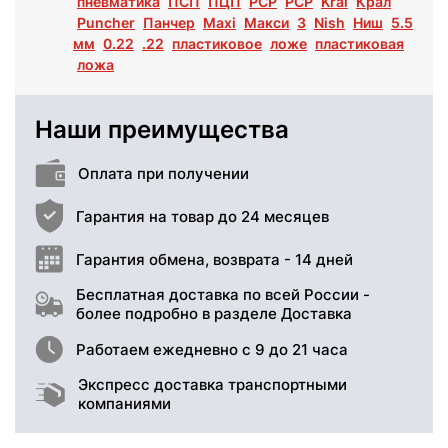
пневматика
ПСП
ПЦП
РСР
PCP
Kral
Крал
Puncher
Панчер
Maxi
Макси
3
Nish
Ниш
5.5
мм
0.22
.22
пластиковое
ложе
пластиковая
ложа
Наши преимущества
Оплата при получении
Гарантия на товар до 24 месяцев
Гарантия обмена, возврата - 14 дней
Бесплатная доставка по всей России -
более подробно в разделе Доставка
Работаем ежедневно с 9 до 21 часа
Экспресс доставка транспортными
компаниями