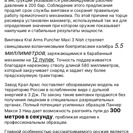
В инструкции указывается рекомендуемое рабочее
давление в 200 бар. Соблюдение этого предписания
продлит срок службы винтовки и сохранит правильную
работу прямоточного механизма. По этой причине на торце
ресивера установлен манометр, используемый так же для
определения значения при котором оружие показывает
наилучшие и стабильные результаты мощности.
Винтовка Kral Arms Puncher Maxi 3 Nish стреляет
5.5
свинцовыми воланчиковыми боеприпасами калибра
миллиметров
, заряжающимися в барабанный
12 пулек
механизм на
. Точность поддерживается
благодаря нарезному стволу длиной 580 миллиметров,
который закручивает снаряд и задает ему более
предсказуемую траекторию.
Завод Крал Армс поставляет обозреваемую модель на
территорию России в ослабленном виде с дульной
энергией в 3 Дж. По закону такие винтовки продаются без
получения лицензии в специальных разрешительных
органах. Полный потенциал усиленных образцов Панчер
300
Макси 3 Ниш дает возможность разгонять пули до
метров в секунду
, приближая изделие к
профессиональным образцам.
Главной особенностью рассматриваемого оружия является