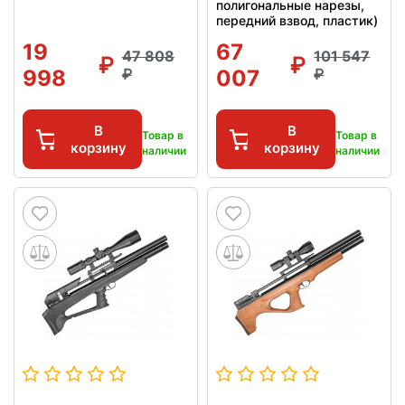
полигональные нарезы,
передний взвод, пластик)
19
67
47 808
101 547
998
007
В
В
Товар в
Товар в
корзину
корзину
наличии
наличии