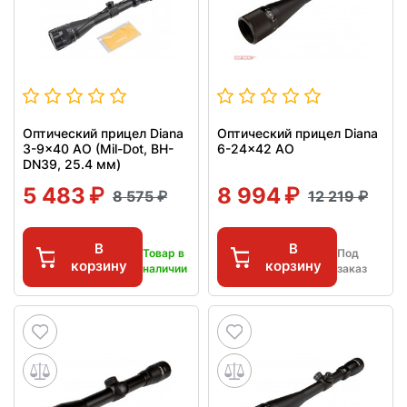
Оптический прицел Diana
Оптический прицел Diana
3-9x40 AO (Mil-Dot, BH-
6-24x42 AO
DN39, 25.4 мм)
5 483
8 994
8 575
12 219
В
В
Товар в
Под
корзину
корзину
наличии
заказ