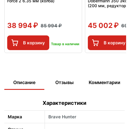
Force 2 6.35 мм (колба)
Dobermann 350 Эксц
(200 мм, редуктор)
38 994
45 002
85 994
69
В корзину
В корзину
Товар в наличии
Описание
Отзывы
Комментарии
Характеристики
Марка
Brave Hunter