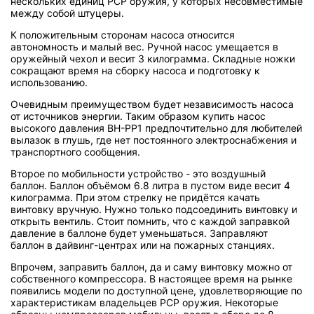
нескольких единиц PCP оружия, у которых несовместимые
между собой штуцеры.
К положительным сторонам насоса относится
автономность и малый вес. Ручной насос умещается в
оружейный чехол и весит 3 килограмма. Складные ножки
сокращают время на сборку насоса и подготовку к
использованию.
Очевидным преимуществом будет независимость насоса
от источников энергии. Таким образом купить насос
высокого давления BH-PP1 предпочтительно для любителей
вылазок в глушь, где нет постоянного электроснабжения и
транспортного сообщения.
Второе по мобильности устройство - это воздушный
баллон. Баллон объёмом 6.8 литра в пустом виде весит 4
килограмма. При этом стрелку не придётся качать
винтовку вручную. Нужно только подсоединить винтовку и
открыть вентиль. Стоит помнить, что с каждой заправкой
давление в баллоне будет уменьшаться. Заправляют
баллон в дайвинг-центрах или на пожарных станциях.
Впрочем, заправить баллон, да и саму винтовку можно от
собственного компрессора. В настоящее время на рынке
появились модели по доступной цене, удовлетворяющие по
характеристикам владельцев РСР оружия. Некоторые