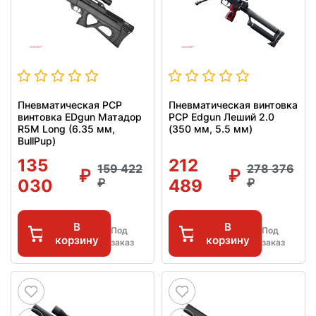
Пневматическая PCP
Пневматическая винтовка
винтовка EDgun Матадор
PCP Edgun Леший 2.0
R5M Long (6.35 мм,
(350 мм, 5.5 мм)
BullPup)
135
212
159 422
278 376
030
489
В
В
Под
Под
корзину
корзину
заказ
заказ