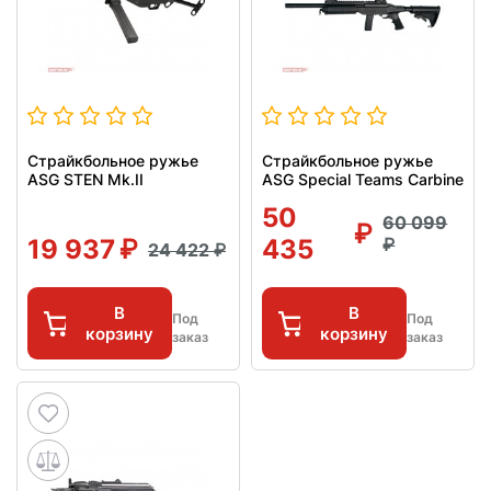
Страйкбольное ружье
Страйкбольное ружье
ASG STEN Mk.II
ASG Special Teams Carbine
50
60 099
19 937
435
24 422
В
В
Под
Под
корзину
корзину
заказ
заказ