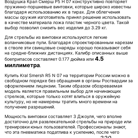
Воздушка Крал Смерш Р5 Н 07 конструктивно повторяет
пружинно-поршневые винтовки, которые широко известны
благодаря использованию их в тирах. Для облегчения
массы оружия изготовитель принял решение использовать
в качестве материала ложа пластик черного цвета. Такой
выбор позволил снизить вес изделия до 3.29 кг.
Для стрельбы из винтовки используются легкие
воланчиковые пули. Благодаря спроектированным нарезам
в стволе эти свинцовые снаряды хорошо показывают себя
на средне-ближних дистанциях. Калибр описанных выше
4.5
боеприпасов составляет 0.177 дюйма или
миллиметра
.
Купить Kral Smersh R5 N 07 на территории России можно в
свободном порядке без обращения в органы Росгвардии за
оформлением лицензии. Таким образом обозреваемая
модель является правильным выбор для начинающих
стрелков, которые только хотят влиться в оружейную
культуру, но не намерены тратить много времени на
получение разрешений.
Мощность винтовки составляет 3 Джоуля, чего вполне
достаточно для развлекательной стрельбы на природе или
тренировки юных пользователей. Профессионалы знают,
что эта пневматика податлива к усилению, после чего