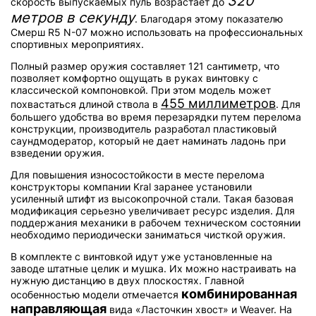
320
скорость выпускаемых пуль возрастает до
метров в секунду
. Благодаря этому показателю
Смерш R5 N-07 можно использовать на профессиональных
спортивных мероприятиях.
Полный размер оружия составляет 121 сантиметр, что
позволяет комфортно ощущать в руках винтовку с
классической компоновкой. При этом модель может
455 миллиметров
похвастаться длиной ствола в
. Для
большего удобства во время перезарядки путем перелома
конструкции, производитель разработал пластиковый
саундмодератор, который не дает наминать ладонь при
взведении оружия.
Для повышения износостойкости в месте перелома
конструкторы компании Kral заранее установили
усиленный штифт из высокопрочной стали. Такая базовая
модификация серьезно увеличивает ресурс изделия. Для
поддержания механики в рабочем техническом состоянии
необходимо периодически заниматься чисткой оружия.
В комплекте с винтовкой идут уже установленные на
заводе штатные целик и мушка. Их можно настраивать на
нужную дистанцию в двух плоскостях. Главной
комбинированная
особенностью модели отмечается
направляющая
вида «Ласточкин хвост» и Weaver. На