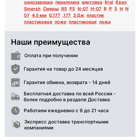
однозарядка
переломка
винтовка
Kral
Крал
Smersh
Смерш
R5
Р5
N-07
Н-07
R
Р
5
Н
N
07
4.5 мм
0.177
.177
3 Дж
пластик
пластиковое
ложе
пластиковая
ложа
Наши преимущества
Оплата при получении
Гарантия на товар до 24 месяцев
Гарантия обмена, возврата - 14 дней
Бесплатная доставка по всей России -
более подробно в разделе Доставка
Работаем ежедневно с 9 до 21 часа
Экспресс доставка транспортными
компаниями