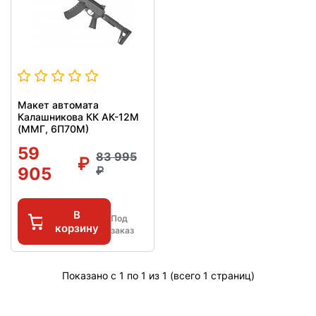
Макет автомата
Калашникова КК АК-12М
(ММГ, 6П70М)
59
83 995
905
В
Под
корзину
заказ
Показано с 1 по 1 из 1 (всего 1 страниц)