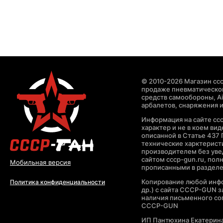
© 2010-2026 Магазин ccc
продаже пневматическог
средств самообороны, Air
арбалетов, снаряжения и
Информация на сайте cc
характер и не в коем ви
описанной в Статье 437 
технические харктерист
производителем без уве
сайтом cccp-gun.ru, пол
Мобильная версия
прописанными в раздел
Копирование любой инфо
Политика конфиденциальности
др.) с сайта CCCP-GUN 
наличия письменного со
CCCP-GUN
ИП Пантюхина Екатерин