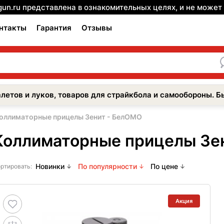
gun.ru представлена в ознакомительных целях, и не може
нтакты
Гарантия
Отзывы
летов и луков, товаров для страйкбола и самообороны. Б
оллиматорные прицелы Зенит - БелОМО
Коллиматорные прицелы Зе
Новинки
По популярности
По цене
ртировать:
Акция