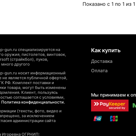
Показано с 1 по 1 из 1
p-gun.ru специализируется на
Как купить
о оружия, пистолетов, винтовок,
soft (страйкбол), луков,
Доставка
 много другого
Оплата
cp-gun.ru носит информационный
де не является публичной офертой,
ГК РФ. Комплект поставки и
ики товара, могут быть изменены
домления. Клиент, пользуясь
Мы принимаем к оп
ностью соглашается с условиями,
е
Политика конфиденциальности.
рмации (тексты, фото, видео и
запрещено, за исключением
гласия администрации сайта
а Игоревна ОГРНИП: