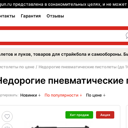
gun.ru представлена в ознакомительных целях, и не може
нтакты
Гарантия
Отзывы
летов и луков, товаров для страйкбола и самообороны. Б
истолеты по цене
Недорогие пневматические пистолеты (до 1
Недорогие пневматические п
Новинки
По популярности
По цене
ртировать:
Хит продаж
Акция