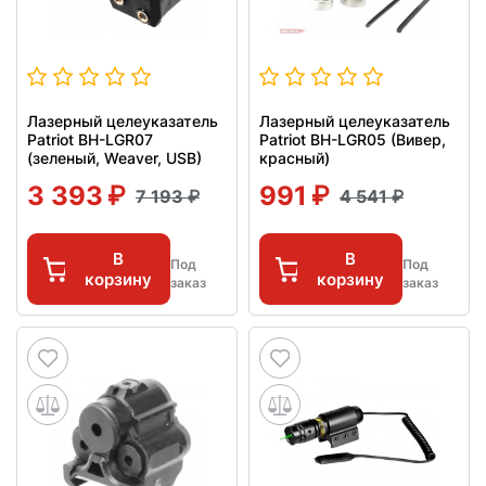
Лазерный целеуказатель
Лазерный целеуказатель
Patriot BH-LGR07
Patriot BH-LGR05 (Вивер,
(зеленый, Weaver, USB)
красный)
3 393
991
7 193
4 541
В
В
Под
Под
корзину
корзину
заказ
заказ