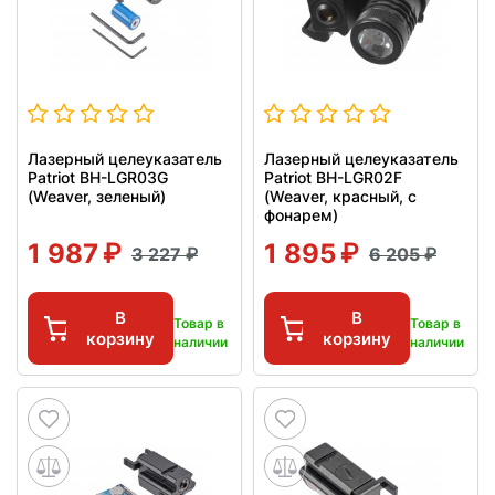
Лазерный целеуказатель
Лазерный целеуказатель
Patriot BH-LGR03G
Patriot BH-LGR02F
(Weaver, зеленый)
(Weaver, красный, с
фонарем)
1 987
1 895
3 227
6 205
В
В
Товар в
Товар в
корзину
корзину
наличии
наличии