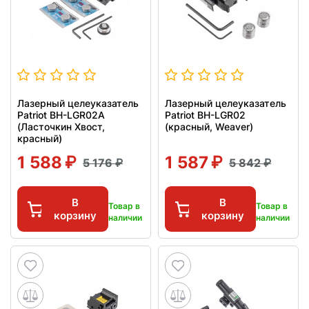
Лазерный целеуказатель
Лазерный целеуказатель
Patriot BH-LGR02A
Patriot BH-LGR02
(Ласточкин Хвост,
(красный, Weaver)
красный)
1 588
1 587
5 176
5 842
В
В
Товар в
Товар в
корзину
корзину
наличии
наличии