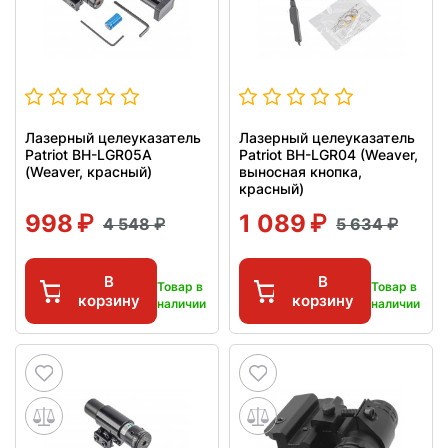
Лазерный целеуказатель
Лазерный целеуказатель
Patriot BH-LGR05A
Patriot BH-LGR04 (Weaver,
(Weaver, красный)
выносная кнопка,
красный)
998
1 089
4 548
5 634
В
В
Товар в
Товар в
корзину
корзину
наличии
наличии