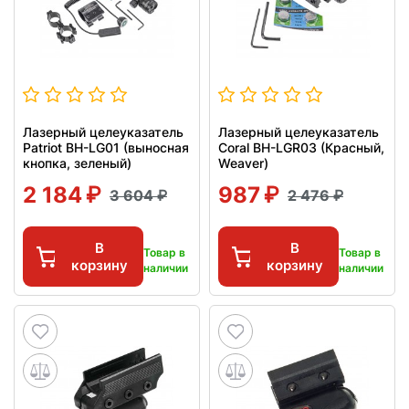
Лазерный целеуказатель
Лазерный целеуказатель
Patriot BH-LG01 (выносная
Coral BH-LGR03 (Красный,
кнопка, зеленый)
Weaver)
2 184
987
3 604
2 476
В
В
Товар в
Товар в
корзину
корзину
наличии
наличии