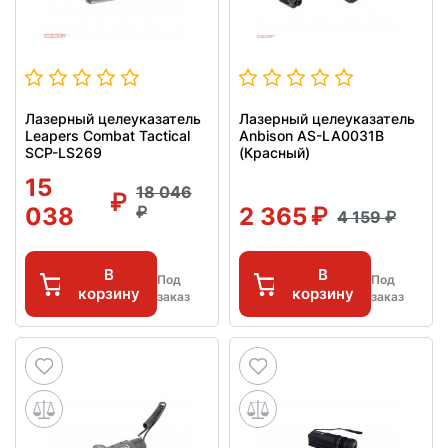
Лазерный целеуказатель
Лазерный целеуказатель
Leapers Combat Tactical
Anbison AS-LA0031B
SCP-LS269
(Красный)
15
18 046
038
2 365
4 159
В
В
Под
Под
корзину
корзину
заказ
заказ