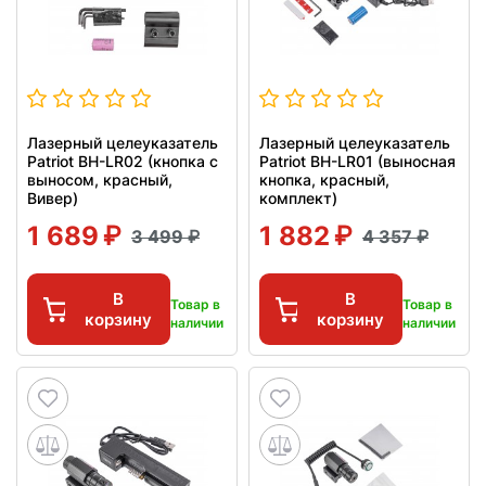
Лазерный целеуказатель
Лазерный целеуказатель
Patriot BH-LR02 (кнопка с
Patriot BH-LR01 (выносная
выносом, красный,
кнопка, красный,
Вивер)
комплект)
1 689
1 882
3 499
4 357
В
В
Товар в
Товар в
корзину
корзину
наличии
наличии