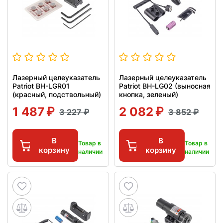
Лазерный целеуказатель
Лазерный целеуказатель
Patriot BH-LGR01
Patriot BH-LG02 (выносная
(красный, подствольный)
кнопка, зеленый)
1 487
2 082
3 227
3 852
В
В
Товар в
Товар в
корзину
корзину
наличии
наличии