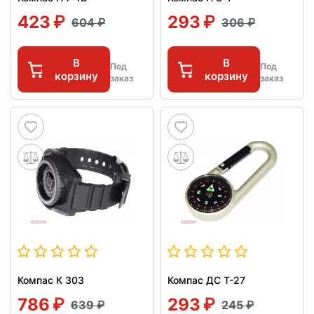
423
293
604
306
В
В
Под
Под
корзину
корзину
заказ
заказ
Компас К 303
Компас ДС Т-27
786
293
639
245