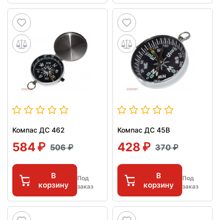
Компас ДС 462
Компас ДС 45В
584
428
506
370
В
В
Под
Под
корзину
корзину
заказ
заказ