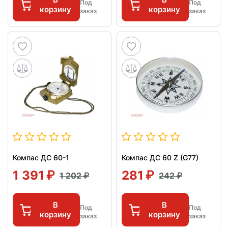
Под
Под
корзину
корзину
заказ
заказ
Компас ДС 60-1
Компас ДС 60 Z (G77)
1 391
281
1 202
242
В
В
Под
Под
корзину
корзину
заказ
заказ