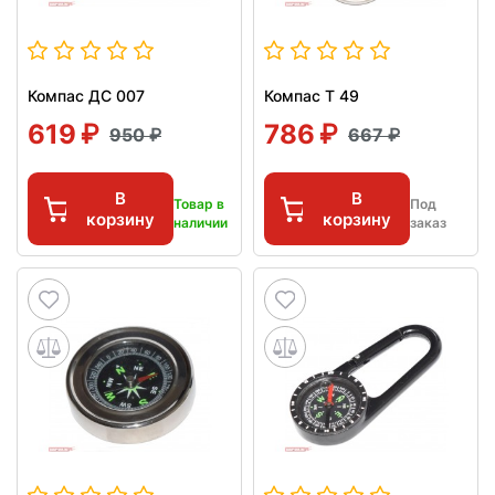
Компас ДС 007
Компас Т 49
619
786
950
667
В
В
Товар в
Под
корзину
корзину
наличии
заказ