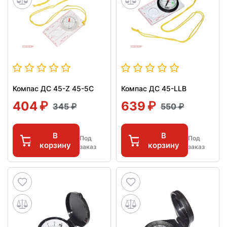
Компас ДС 45-Z 45-5C
Компас ДС 45-LLB
404
639
345
550
В
В
Под
Под
корзину
корзину
заказ
заказ