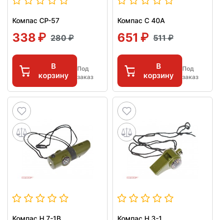
Компас СР-57
Компас С 40А
338
651
280
511
В
В
Под
Под
корзину
корзину
заказ
заказ
Компас Н 7-1B
Компас Н 3-1