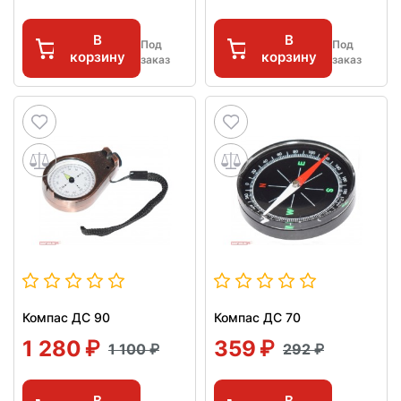
В
В
Под
Под
корзину
корзину
заказ
заказ
Компас ДС 90
Компас ДС 70
1 280
359
1 100
292
В
В