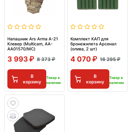
Напашник Ars Arma А-21
Комплект КАП для
Клевер (Multicam, AA-
бронежилета Арсенал
AA01570/MC)
(олива, 2 шт)
3 993
4 070
8 373
16 295
В
В
Товар в
Товар в
корзину
корзину
наличии
наличии