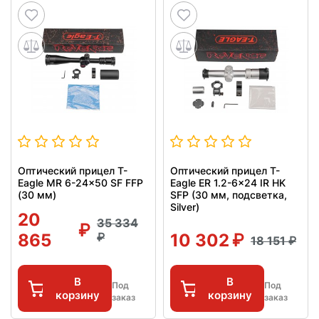
Оптический прицел T-
Оптический прицел T-
Eagle MR 6-24x50 SF FFP
Eagle ER 1.2-6x24 IR HK
(30 мм)
SFP (30 мм, подсветка,
Silver)
20
35 334
865
10 302
18 151
В
В
Под
Под
корзину
корзину
заказ
заказ