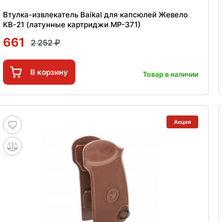
Втулка-извлекатель Baikal для капсюлей Жевело
КВ-21 (латунные картриджи МР-371)
661
2 252
В корзину
Товар в наличии
Акция