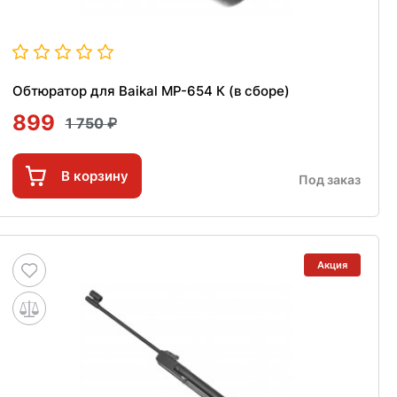
Обтюратор для Baikal МР-654 К (в сборе)
899
1 750
В корзину
Под заказ
Акция