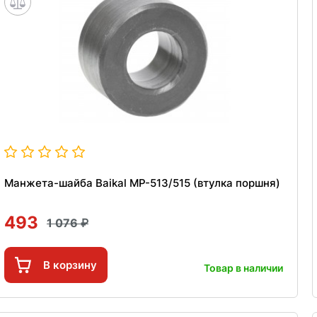
Манжета-шайба Baikal MP-513/515 (втулка поршня)
493
1 076
В корзину
Товар в наличии