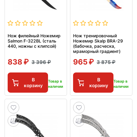
Нож филейный Ножемир
Нож тренировочный
Salmon F-322BL (сталь
Ножемир Skalp BRA-29
440, ножны с клипсой)
(бабочка, расческа,
мраморный градиент)
838
965
3 396
3 875
В
В
Товар в
Товар в
корзину
корзину
наличии
наличии