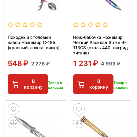
Походный столовый
Нож-бабочка Ножемир
набор Ножемир C-185
Четкий Расклад Strike B-
(красный, ложка, вилка)
113CS (сталь 440, нитрид
титана)
548
1 231
2 276
4 993
В
В
Товар в
Товар в
корзину
корзину
наличии
наличии