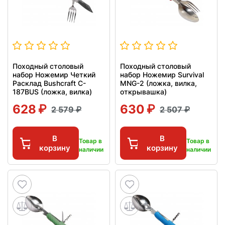
Походный столовый
Походный столовый
набор Ножемир Четкий
набор Ножемир Survival
Расклад Bushcraft C-
MNG-2 (ложка, вилка,
187BUS (ложка, вилка)
открывашка)
628
630
2 579
2 507
В
В
Товар в
Товар в
корзину
корзину
наличии
наличии