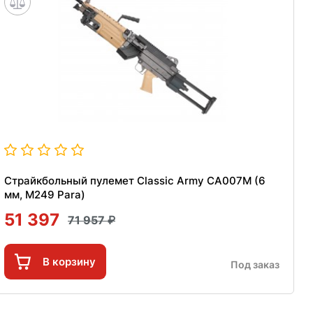
Страйкбольный пулемет Classic Army CA007M (6
мм, M249 Para)
51 397
71 957
В корзину
Под заказ