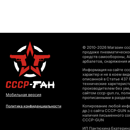
© 2010-2026 Магазин ccc
продаже пневматическог
средств самообороны, Air
арбалетов, снаряжения и
Информация на сайте cc
характер и не в коем ви
описанной в Статье 437 
технические харктерист
производителем без уве
сайтом cccp-gun.ru, пол
Мобильная версия
прописанными в раздел
Копирование любой инфо
Политика конфиденциальности
др.) с сайта CCCP-GUN 
наличия письменного со
CCCP-GUN
ИП Пантюхина Екатерин