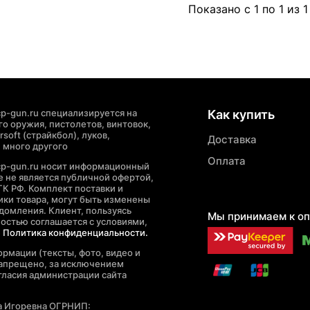
Показано с 1 по 1 из 1
p-gun.ru специализируется на
Как купить
о оружия, пистолетов, винтовок,
soft (страйкбол), луков,
Доставка
 много другого
Оплата
cp-gun.ru носит информационный
де не является публичной офертой,
ГК РФ. Комплект поставки и
ики товара, могут быть изменены
домления. Клиент, пользуясь
Мы принимаем к оп
ностью соглашается с условиями,
е
Политика конфиденциальности.
рмации (тексты, фото, видео и
запрещено, за исключением
гласия администрации сайта
а Игоревна ОГРНИП: