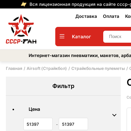
Вся лицензионная продукция на сайте cccp-
Доставка
Оплата
Ко
Каталог
Интернет-магазин пневматики, макетов, арба
Главная
Airsoft (Страйкбол)
Страйкбольные пулеметы
Фильтр
Со
Цена
-