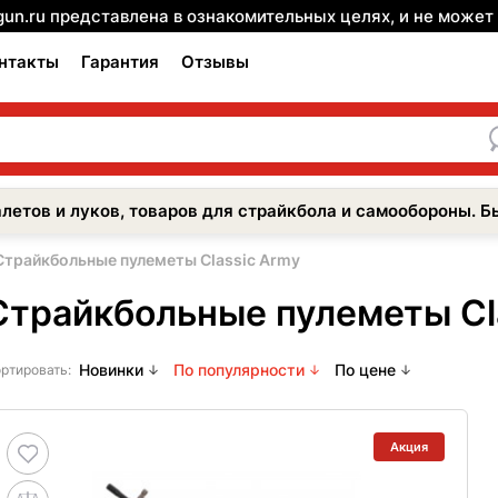
gun.ru представлена в ознакомительных целях, и не може
нтакты
Гарантия
Отзывы
летов и луков, товаров для страйкбола и самообороны. Б
Страйкбольные пулеметы Classic Army
Страйкбольные пулеметы Cl
Новинки
По популярности
По цене
ртировать:
Акция