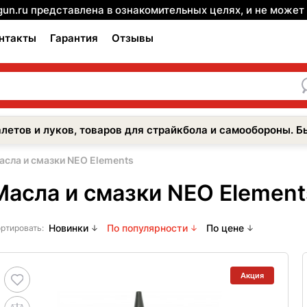
gun.ru представлена в ознакомительных целях, и не може
нтакты
Гарантия
Отзывы
летов и луков, товаров для страйкбола и самообороны. Б
асла и смазки NEO Elements
Масла и смазки NEO Element
Новинки
По популярности
По цене
ртировать:
Акция