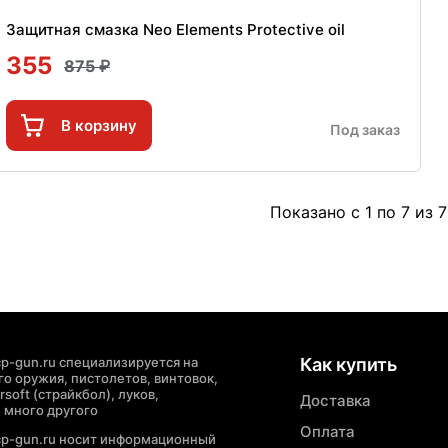
Защитная смазка Neo Elements Protective oil
355
875
В корзину
Под заказ
Показано с 1 по 7 из 7
p-gun.ru специализируется на
Как купить
о оружия, пистолетов, винтовок,
soft (страйкбол), луков,
Доставка
 много другого
Оплата
cp-gun.ru носит информационный