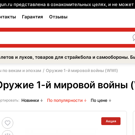
gun.ru представлена в ознакомительных целях, и не може
нтакты
Гарантия
Отзывы
летов и луков, товаров для страйкбола и самообороны. Б
 по векам и эпохам
Оружие 1-й мировой войны (WWI)
Оружие 1-й мировой войны 
Новинки
По популярности
По цене
ртировать:
Акция