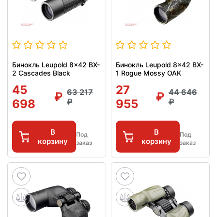
Бинокль Leupold 8x42 BX-
Бинокль Leupold 8x42 BX-
2 Cascades Black
1 Rogue Mossy OAK
45
27
63 217
44 646
698
955
В
В
Под
Под
корзину
корзину
заказ
заказ