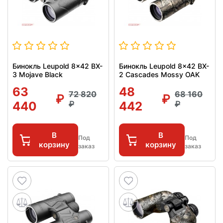
Бинокль Leupold 8x42 BX-
Бинокль Leupold 8x42 BX-
3 Mojave Black
2 Cascades Mossy OAK
63
48
72 820
68 160
440
442
В
В
Под
Под
корзину
корзину
заказ
заказ