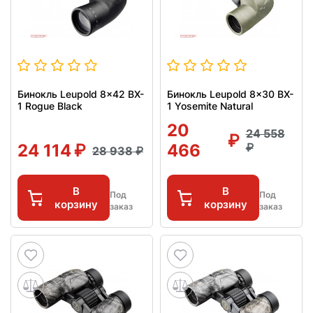
Бинокль Leupold 8x42 BX-
Бинокль Leupold 8x30 BX-
1 Rogue Black
1 Yosemite Natural
20
24 558
24 114
466
28 938
В
В
Под
Под
корзину
корзину
заказ
заказ