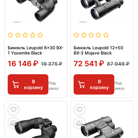
Бинокль Leupold 6x30 BX-
Бинокль Leupold 12x50
1 Yosemite Black
BX-3 Mojave Black
16 146
72 541
19 375
87 049
В
В
Под
Под
корзину
корзину
заказ
заказ