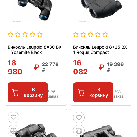
Бинокль Leupold 8x30 BX-
Бинокль Leupold 8x25 BX-
1 Yosemite Black
1 Roque Compact
18
16
22 776
19 296
980
082
В
В
Под
Под
корзину
корзину
заказ
заказ