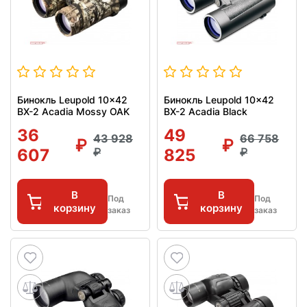
Бинокль Leupold 10x42
Бинокль Leupold 10x42
BX-2 Acadia Mossy OAK
BX-2 Acadia Black
36
49
43 928
66 758
607
825
В
В
Под
Под
корзину
корзину
заказ
заказ