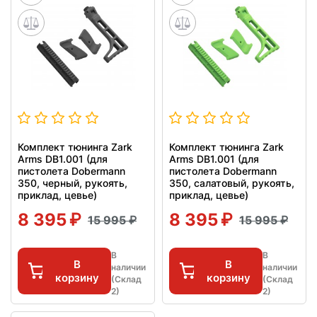
Комплект тюнинга Zark
Комплект тюнинга Zark
Arms DB1.001 (для
Arms DB1.001 (для
пистолета Dobermann
пистолета Dobermann
350, черный, рукоять,
350, салатовый, рукоять,
приклад, цевье)
приклад, цевье)
8 395
8 395
15 995
15 995
В
В
В
В
наличии
наличии
корзину
корзину
(Склад
(Склад
2)
2)