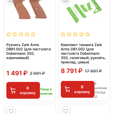
Рукоять Zark Arms
Комплект тюнинга Zark
DBR1.002 (для пистолета
Arms DB1.002 (для
Dobermann 350,
пистолета Dobermann
коричневый)
350, салатовый, рукоять,
приклад, цевье)
8 791
17 991
1 491
2 991
В
В
В
наличии
Товар в
корзину
корзину
(Склад
наличии
2)