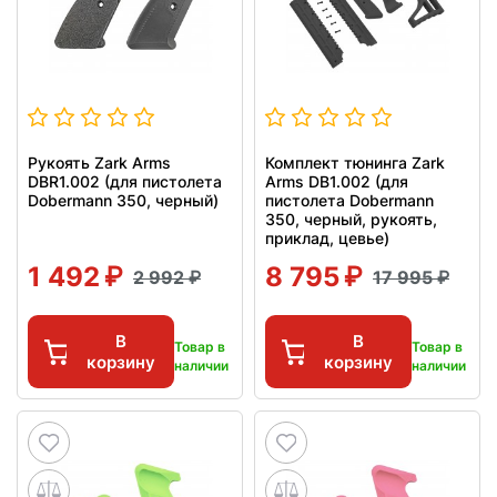
Рукоять Zark Arms
Комплект тюнинга Zark
DBR1.002 (для пистолета
Arms DB1.002 (для
Dobermann 350, черный)
пистолета Dobermann
350, черный, рукоять,
приклад, цевье)
1 492
8 795
2 992
17 995
В
В
Товар в
Товар в
корзину
корзину
наличии
наличии