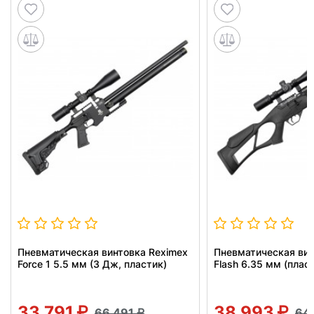
Пневматическая винтовка Reximex
Пневматическая вин
Force 1 5.5 мм (3 Дж, пластик)
Flash 6.35 мм (плас
33 791
38 993
66 491
64