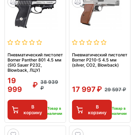
Пневматический пистолет
Пневматический пистолет
Borner Panther 801 4.5 мм
Borner P210-S 4.5 мм
(SIG Sauer P232,
(silver, CO2, Blowback)
Blowback, ЛЦУ)
19
38 939
999
17 997
29 597
В
В
Товар в
Товар в
корзину
корзину
наличии
наличии