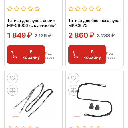
Тетива для луков серии
Тетива для блочного лука
МК-CB006 (c кулачками)
МК-CB 75
1 849
2 860
2 126
3 288
В
В
Под
Под
корзину
корзину
заказ
заказ