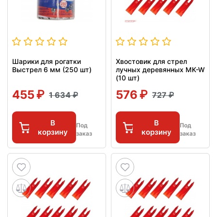
Шарики для рогатки
Хвостовик для стрел
Выстрел 6 мм (250 шт)
лучных деревянных MK-W
(10 шт)
455
576
1 634
727
В
В
Под
Под
корзину
корзину
заказ
заказ