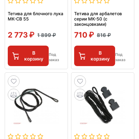
Тетива для блочного лука
Тетива для арбалетов
МК-CB 55
серии МК-50 (с
законцовками)
2 773
710
1 899
816
В
В
Под
Под
корзину
корзину
заказ
заказ