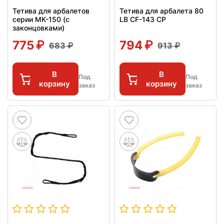
Тетива для арбалетов
Тетива для арбалета 80
серии МК-150 (с
LB CF-143 CP
законцовками)
775
794
683
913
В
В
Под
Под
корзину
корзину
заказ
заказ