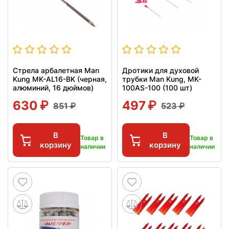
Стрела арбалетная Man
Дротики для духовой
Kung MK-AL16-BK (черная,
трубки Man Kung, MK-
алюминий, 16 дюймов)
100AS-100 (100 шт)
630
497
851
523
В
В
Товар в
Товар в
корзину
корзину
наличии
наличии