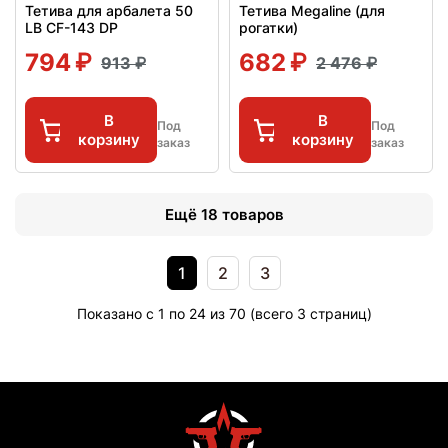
Тетива для арбалета 50
Тетива Megaline (для
LB CF-143 DP
рогатки)
794
682
913
2 476
В
В
Под
Под
корзину
корзину
заказ
заказ
Ещё 18 товаров
1
2
3
Показано с 1 по 24 из 70 (всего 3 страниц)