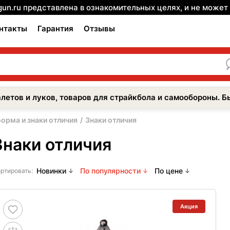
gun.ru представлена в ознакомительных целях, и не може
нтакты
Гарантия
Отзывы
летов и луков, товаров для страйкбола и самообороны. Б
орма и знаки отличия
Знаки отличия
Знаки отличия
Новинки
По популярности
По цене
ртировать:
Акция