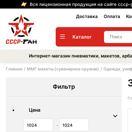
Вся лицензионная продукция на сайте cccp-
Доставка
Оплата
Ко
Каталог
Интернет-магазин пневматики, макетов, арба
Главная
ММГ макеты (сувенирное оружие)
Одежда, униф
Фильтр
Со
Цена
-