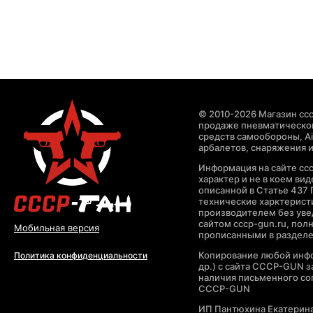
© 2010-2026 Магазин ccc
продаже пневматическог
средств самообороны, Air
арбалетов, снаряжения и
Информация на сайте cc
характер и не в коем ви
описанной в Статье 437 
технические харктерист
производителем без уве
сайтом cccp-gun.ru, пол
Мобильная версия
прописанными в раздел
Копирование любой инфо
Политика конфиденциальности
др.) с сайта CCCP-GUN 
наличия письменного со
CCCP-GUN
ИП Пантюхина Екатерин