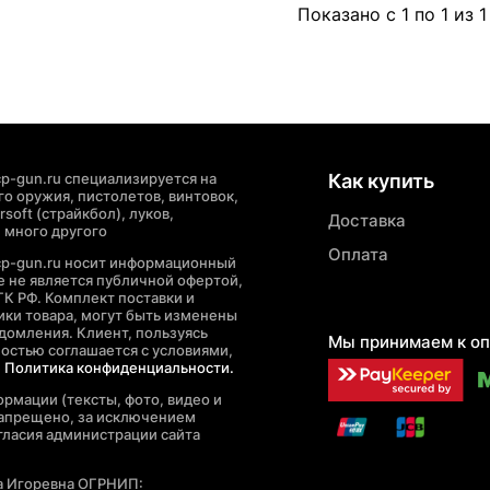
Показано с 1 по 1 из 1
p-gun.ru специализируется на
Как купить
о оружия, пистолетов, винтовок,
soft (страйкбол), луков,
Доставка
 много другого
Оплата
cp-gun.ru носит информационный
де не является публичной офертой,
ГК РФ. Комплект поставки и
ики товара, могут быть изменены
домления. Клиент, пользуясь
Мы принимаем к оп
ностью соглашается с условиями,
е
Политика конфиденциальности.
рмации (тексты, фото, видео и
запрещено, за исключением
гласия администрации сайта
а Игоревна ОГРНИП: