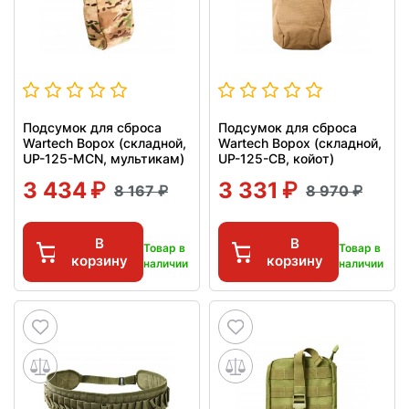
Подсумок для сброса
Подсумок для сброса
Wartech Ворох (складной,
Wartech Ворох (складной,
UP-125-MCN, мультикам)
UP-125-CB, койот)
3 434
3 331
8 167
8 970
В
В
Товар в
Товар в
корзину
корзину
наличии
наличии