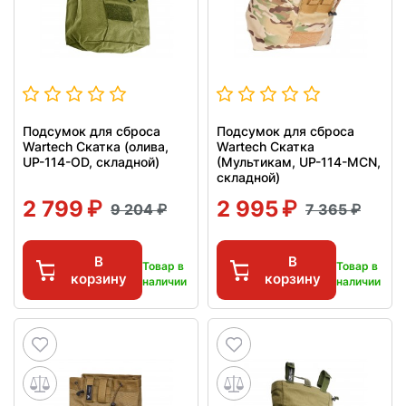
Подсумок для сброса
Подсумок для сброса
Wartech Скатка (олива,
Wartech Скатка
UP-114-OD, складной)
(Мультикам, UP-114-MCN,
складной)
2 799
2 995
9 204
7 365
В
В
Товар в
Товар в
корзину
корзину
наличии
наличии