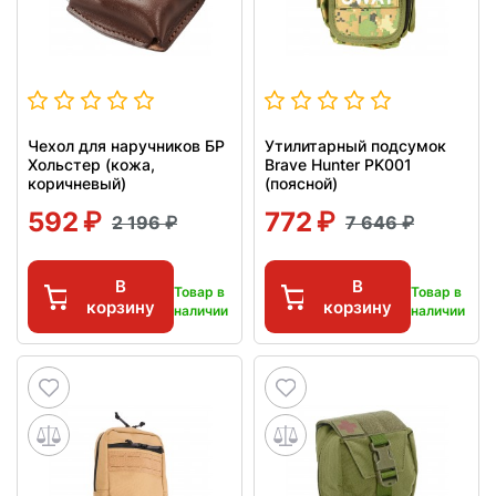
Чехол для наручников БР
Утилитарный подсумок
Хольстер (кожа,
Brave Hunter PK001
коричневый)
(поясной)
592
772
2 196
7 646
В
В
Товар в
Товар в
корзину
корзину
наличии
наличии