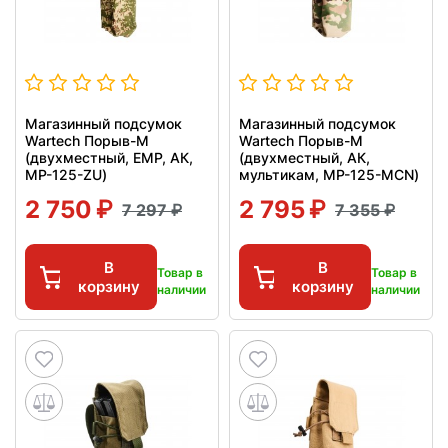
Магазинный подсумок
Магазинный подсумок
Wartech Порыв-М
Wartech Порыв-М
(двухместный, ЕМР, АК,
(двухместный, АК,
MP-125-ZU)
мультикам, MP-125-MCN)
2 750
2 795
7 297
7 355
В
В
Товар в
Товар в
корзину
корзину
наличии
наличии