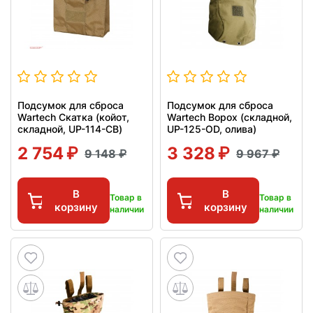
Подсумок для сброса
Подсумок для сброса
Wartech Скатка (койот,
Wartech Ворох (складной,
складной, UP-114-CB)
UP-125-OD, олива)
2 754
3 328
9 148
9 967
В
В
Товар в
Товар в
корзину
корзину
наличии
наличии