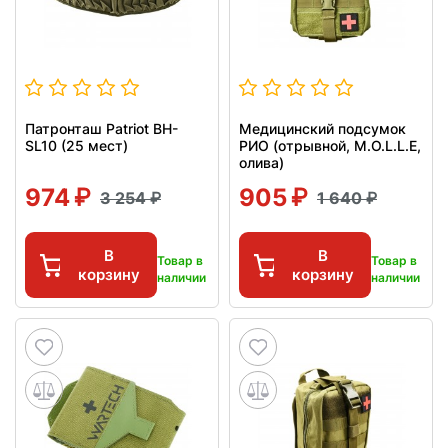
Патронташ Patriot BH-
Медицинский подсумок
SL10 (25 мест)
РИО (отрывной, M.O.L.L.E,
олива)
974
905
3 254
1 640
В
В
Товар в
Товар в
корзину
корзину
наличии
наличии