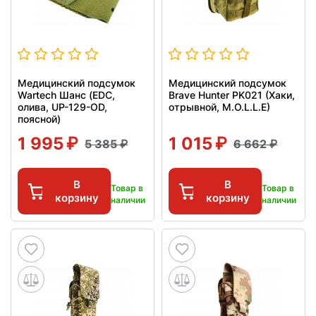
Медицинский подсумок
Медицинский подсумок
Wartech Шанс (EDC,
Brave Hunter PK021 (Хаки,
олива, UP-129-OD,
отрывной, M.O.L.L.E)
поясной)
1 995
1 015
5 385
6 662
В
В
Товар в
Товар в
корзину
корзину
наличии
наличии