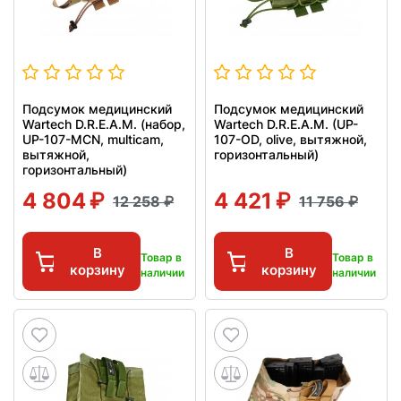
Подсумок медицинский
Подсумок медицинский
Wartech D.R.E.A.M. (набор,
Wartech D.R.E.A.M. (UP-
UP-107-MCN, multicam,
107-OD, olive, вытяжной,
вытяжной,
горизонтальный)
горизонтальный)
4 804
4 421
12 258
11 756
В
В
Товар в
Товар в
корзину
корзину
наличии
наличии