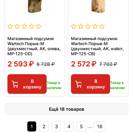
Магазинный подсумок
Магазинный подсумок
Wartech Порыв-М
Wartech Порыв-М
(двухместный, AK, олива,
(двухместный, AK, койот,
MP-125-OD)
MP-125-CB)
2 593
2 572
6 728
7 702
В
В
Товар в
Товар в
корзину
корзину
наличии
наличии
Ещё 18 товаров
1
2
3
4
5
16
....