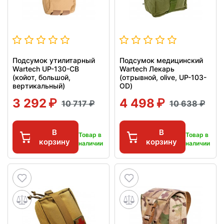
Подсумок утилитарный
Подсумок медицинский
Wartech UP-130-CB
Wartech Лекарь
(койот, большой,
(отрывной, olive, UP-103-
вертикальный)
OD)
3 292
4 498
10 717
10 638
В
В
Товар в
Товар в
корзину
корзину
наличии
наличии