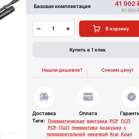
41 902
Базовая комплектация
67 362
1
В корзину
Купить в 1 клик
Нашли дешевле?
Снизим цену!
Доставка
Оплата
Гарант
Теги:
Пневматическая
винтовка
PCP
ПСП
РСР
ПЦП
пневматика
воздушка
с
предварительной
накачкой
Kral
Крал