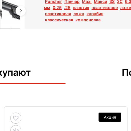
Puncher
Панчер
Maxi
Макси
3S
3С
6.
мм
0.25
.25
пластик
пластиковое
ложе
пластиковая
ложа
карабин
классическая
компоновка
купают
П
Акция