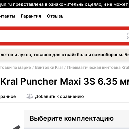
gun.ru представлена в ознакомительных целях, и не може
нтакты
Гарантия
Отзывы
летов и луков, товаров для страйкбола и самообороны. Б
товки по марке
Винтовки Kral
Пневматическая винтовка Kral
ral Puncher Maxi 3S 6.35 м
бранное
Добавить к сравнению
Выберите комплектацию