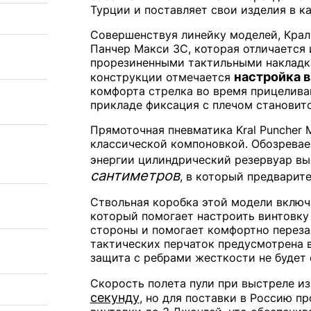
Турции и поставляет свои изделия в к
Совершенствуя линейку моделей, Кра
Панчер Макси 3С, которая отличается
прорезиненными тактильными накладка
настройка 
конструкции отмечается
комфорта стрелка во время прицелива
прикладе фиксация с плечом становитс
Прямоточная пневматика Kral Puncher M
классической компоновкой. Обозревае
энергии цилиндрический резервуар в
сантиметров
, в который предварит
Ствольная коробка этой модели включа
который помогает настроить винтовку 
стороны и помогает комфортно переза
тактических перчаток предусмотрена 
защита с ребрами жесткости не будет 
Скорость полета пули при выстреле и
секунду
, но для поставки в Россию 