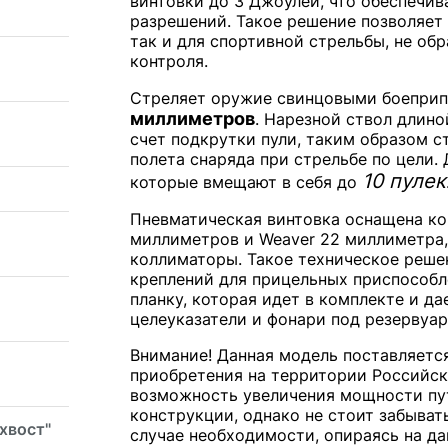
винтовки до 3 Джоулей, что обеспечи
разрешений. Такое решение позволяет 
так и для спортивной стрельбы, не об
контроля.
Стреляет оружие свинцовыми боеприп
миллиметров
. Нарезной ствол длин
счет подкрутки пули, таким образом 
полета снаряда при стрельбе по цели.
10 пулек
которые вмещают в себя до
Пневматическая винтовка оснащена ко
миллиметров и Weaver 22 миллиметра,
коллиматоры. Такое техническое реш
креплений для прицельных приспособл
планку, которая идет в комплекте и д
целеуказатели и фонари под резервуар
Внимание! Данная модель поставляетс
приобретения на территории Российск
возможность увеличения мощности пут
конструкции, однако не стоит забыват
 хвост"
случае необходимости, опираясь на да