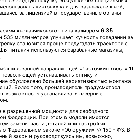
вает свободную покупку воздушки без специальных
использовать винтовку как для развлекательной,
ращаясь за лицензией в государственные органы
6.35
асами «воланчикового» типа калибром
ой 535 миллиметров улучшает кучность попаданий за
стрелку становится проще предугадать траекторию
 Для питания используются барабанные магазины,
.
мбинированной направляющей «Ласточкин хвост» 11
 позволяющей устанавливать оптику и
ение обусловлено большей вариативностью монтажа
ений. Более того, производитель предусмотрел
ает возможность устанавливать лазерные
ом.
я в разрешенной мощности для свободного
ой Федерации. При этом в модели имеется
ем замены части деталей или настройки
ь о Федеральном законе «Об оружии» № 150 - ФЗ. В
нный закон и руководствуясь им, возможно,