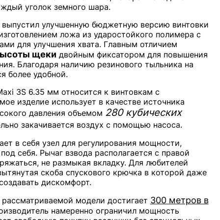
аждый уголок земного шара.
л выпустил улучшенную бюджетную версию винтовки
 изготовлением ложа из ударостойкого полимера с
ми для улучшения хвата. Главным отличием
высоты щеки
двойным фиксатором для повышения
ния. Благодаря наличию резинового тыльника на
я более удобной.
axi 3S 6.35 мм относится к винтовкам с
мое изделие использует в качестве источника
280 кубических
ысокого давления объемом
ельно закачивается воздух с помощью насоса.
ет в себя узел для регулирования мощности,
под себя. Рычаг взвода располагается с правой
ряжаться, не размыкая вкладку. Для любителей
вытянутая скоба спускового крючка в которой даже
создавать дискомфорт.
300 метров в
з рассматриваемой модели достигает
производитель намеренно ограничил мощность