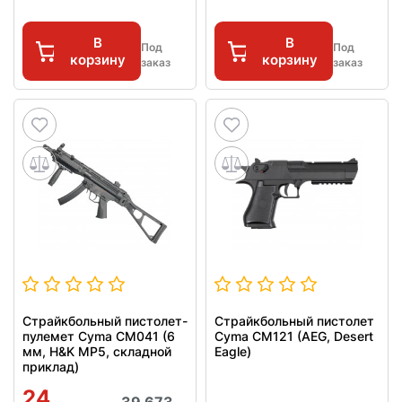
В
В
Под
Под
корзину
корзину
заказ
заказ
Страйкбольный пистолет-
Страйкбольный пистолет
пулемет Cyma CM041 (6
Cyma CM121 (AEG, Desert
мм, H&K MP5, складной
Eagle)
приклад)
24