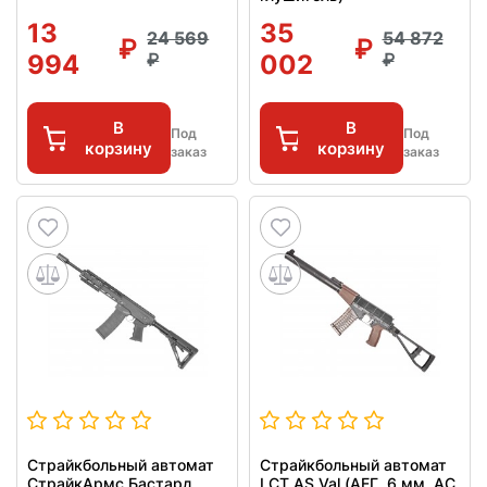
13
35
24 569
54 872
994
002
В
В
Под
Под
корзину
корзину
заказ
заказ
Страйкбольный автомат
Страйкбольный автомат
СтрайкАрмс Бастард
LCT AS Val (АЕГ, 6 мм, АС