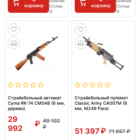
наличии
наличии
корзину
корзину
(Склад
(Склад
2)
2)
Страйкбольный автомат
Страйкбольный пулемет
Cyma RK-74 CM048 (6 мм,
Classic Army CA007M (6
дерево)
мм, M249 Para)
29
49 102
992
51 397
71 957