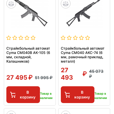
Страйкбольный автомат
Страйкбольный автомат
Cyma CM040B АК-105 (6
Cyma CM040 АКС-74 (6
мм, складной,
мм, рамочный приклад,
Калашников)
металл)
27
45 073
27 495
493
51 995
В
В
Товар в
Товар в
корзину
корзину
наличии
наличии