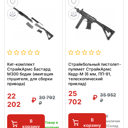
Кит-комплект
Страйкбольный пистолет-
СтрайкАрмс Бастард
пулемет СтрайкАрмс
M300 бодик (имитация
Кедр-М (6 мм, ПП-91,
глушителя, для сборки
телескопический
привода)
приклад)
25
22
35 952
30 792
702
202
В
В
В
наличии
Товар в
корзину
корзину
(Склад
наличии