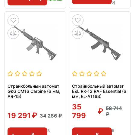
2)
Страйкбольный автомат
Страйкбольный автомат
G&G CM16 Carbine (6 мм,
E&L RK-12 RAF Essential (6
AR-15)
мм, EL-A116S)
35
58 714
19 291
799
34 286
В
В
В
В