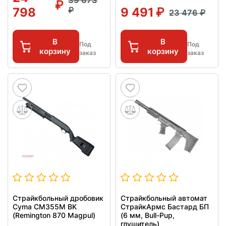
39 673
798
9 491
23 476
В
В
Под
Под
корзину
корзину
заказ
заказ
Страйкбольный дробовик
Страйкбольный автомат
Cyma CM355M BK
СтрайкАрмс Бастард БП
(Remington 870 Magpul)
(6 мм, Bull-Pup,
глушитель)