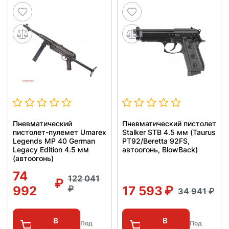
Пневматический
Пневматический пистолет
пистолет-пулемет Umarex
Stalker STB 4.5 мм (Taurus
Legends MP 40 German
PT92/Beretta 92FS,
Legacy Edition 4.5 мм
автоогонь, BlowBack)
(автоогонь)
74
122 041
992
17 593
34 941
В
В
Под
Под