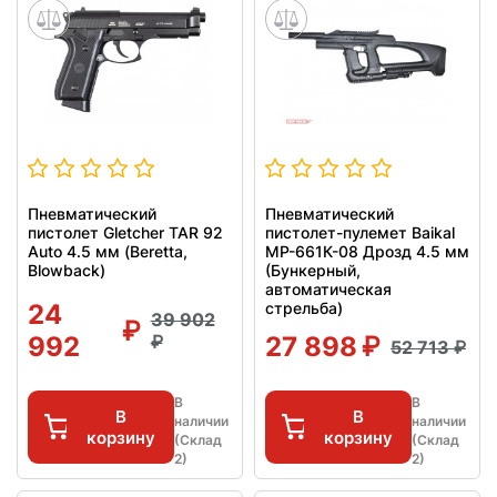
Пневматический
Пневматический
пистолет Gletcher TAR 92
пистолет-пулемет Baikal
Auto 4.5 мм (Beretta,
МР-661К-08 Дрозд 4.5 мм
Blowback)
(Бункерный,
автоматическая
24
стрельба)
39 902
992
27 898
52 713
В
В
В
В
наличии
наличии
корзину
корзину
(Склад
(Склад
2)
2)