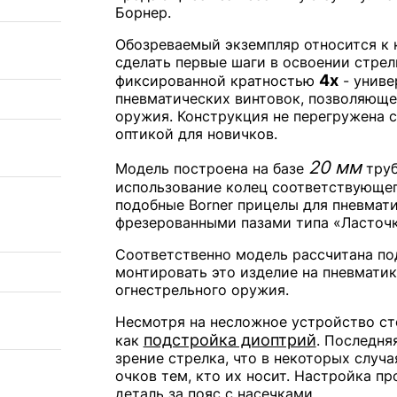
Борнер.
Обозреваемый экземпляр относится к 
сделать первые шаги в освоении стре
4х
фиксированной кратностью
- униве
пневматических винтовок, позволяюще
оружия. Конструкция не перегружена 
оптикой для новичков.
20 мм
Модель построена на базе
труб
использование колец соответствующег
подобные Borner прицелы для пневмати
фрезерованными пазами типа «Ласточк
Соответственно модель рассчитана по
монтировать это изделие на пневматик
огнестрельного оружия.
Несмотря на несложное устройство ст
подстройка диоптрий
как
. Последня
зрение стрелка, что в некоторых случ
очков тем, кто их носит. Настройка п
деталь за пояс с насечками.