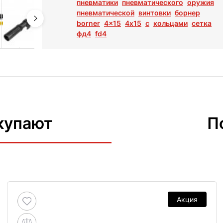
пневматики
пневматического
оружия
пневматической
винтовки
борнер
borner
4x15
4х15
с
кольцами
сетка
фд4
fd4
купают
П
Акция