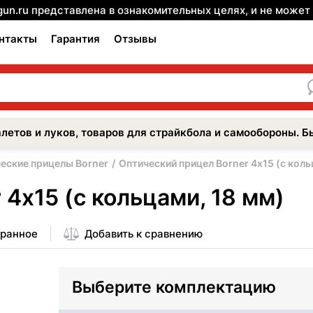
gun.ru представлена в ознакомительных целях, и не може
нтакты
Гарантия
Отзывы
летов и луков, товаров для страйкбола и самообороны. Б
еские прицелы Borner
Оптический прицел Borner 4х15 (с коль
4х15 (с кольцами, 18 мм)
бранное
Добавить к сравнению
Выберите комплектацию