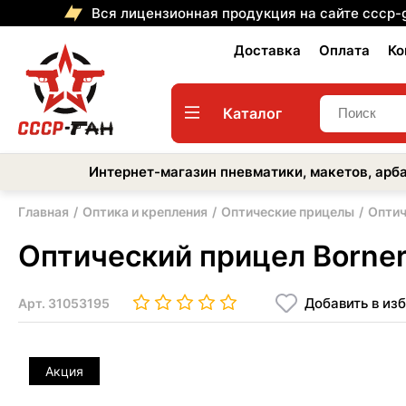
Вся лицензионная продукция на сайте cccp-
Доставка
Оплата
Ко
Каталог
Интернет-магазин пневматики, макетов, арба
Главная
Оптика и крепления
Оптические прицелы
Оптич
Оптический прицел Borner 
Добавить в из
Арт.
31053195
Акция