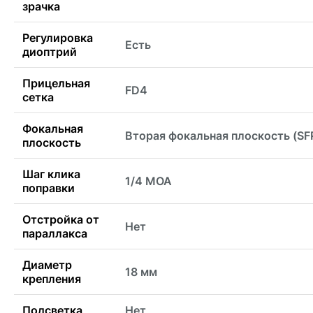
зрачка
Регулировка
Есть
диоптрий
Прицельная
FD4
сетка
Фокальная
Вторая фокальная плоскость (SF
плоскость
Шаг клика
1/4 MOA
поправки
Отстройка от
Нет
параллакса
Диаметр
18 мм
крепления
Подсветка
Нет