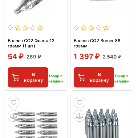
Баллон СО2 Quarta 12
Баллон СО2 Borner 88
грамм (1 шт)
грамм
54
1 397
269
2 540
В
В
Товар в
Товар в
корзину
корзину
наличии
наличии