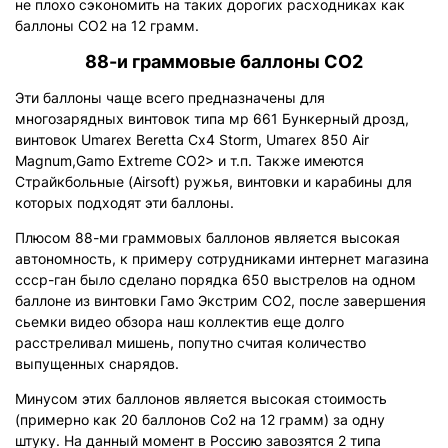
не плохо сэкономить на таких дорогих расходниках как
баллоны СО2 на 12 грамм.
88-и граммовые баллоны СО2
Эти баллоны чаще всего предназначены для
многозарядных винтовок типа мр 661 Бункерный дрозд,
винтовок Umarex Beretta Cx4 Storm, Umarex 850 Air
Magnum,Gamo Extreme CO2> и т.п. Также имеются
Страйкбольные (Airsoft) ружья, винтовки и карабины для
которых подходят эти баллоны.
Плюсом 88-ми граммовых баллонов является высокая
автономность, к примеру сотрудниками интернет магазина
ссср-ган было сделано порядка 650 выстрелов на одном
баллоне из винтовки Гамо Экстрим СО2, после завершения
сьемки видео обзора наш коллектив еще долго
расстреливал мишень, попутно считая количество
выпущенных снарядов.
Минусом этих баллонов является высокая стоимость
(примерно как 20 баллонов Со2 на 12 грамм) за одну
штуку. На данный момент в Россию завозятся 2 типа