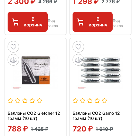
2 300
1 298
4 266
2 776
В
В
Под
Под
корзину
корзину
заказ
заказ
Баллоны СО2 Gletcher 12
Баллоны СО2 Gamo 12
грамм (10 шт)
грамм (10 шт)
788
720
1 425
1 019