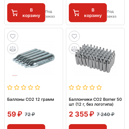
В
В
Под
Под
корзину
корзину
заказ
заказ
Баллоны СО2 12 грамм
Баллончики CO2 Borner 50
шт (12 г, без логотипа)
59
2 355
72
7 240