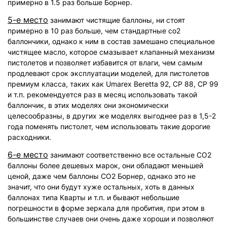
примерно в 1.5 раз больше Борнер.
5-е место
занимают чистящие баллоны, ни стоят
примерно в 10 раз больше, чем стандартные со2
баллончики, однако к ним в состав замешано специальное
чистящее масло, которое смазывает клапанный механизм
пистолетов и позволяет избавится от влаги, чем самым
продлевают срок эксплуатации моделей, для пистолетов
премиум класса, таких как Umarex Beretta 92, CP 88, CP 99
и т.п. рекомендуется раз в месяц использовать такой
баллончик, в этих моделях они экономически
целесообразны, в других же моделях выгоднее раз в 1,5-2
года поменять пистолет, чем использовать такие дорогие
расходники.
6-е место
занимают соответственно все остальные СО2
баллоны более дешевых марок, они обладают меньшей
ценой, даже чем баллоны СО2 Борнер, однако это не
значит, что они будут хуже остальных, хоть в данных
баллонах типа Кварты и т.п. и бывают небольшие
погрешности в форме зеркала для пробития, при этом в
большинстве случаев они очень даже хороши и позволяют