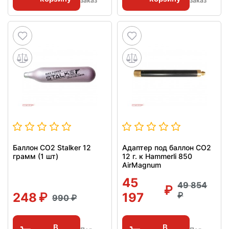
заказ
заказ
Баллон СО2 Stalker 12
Адаптер под баллон СО2
грамм (1 шт)
12 г. к Hammerli 850
AirMagnum
45
49 854
248
197
990
В
В