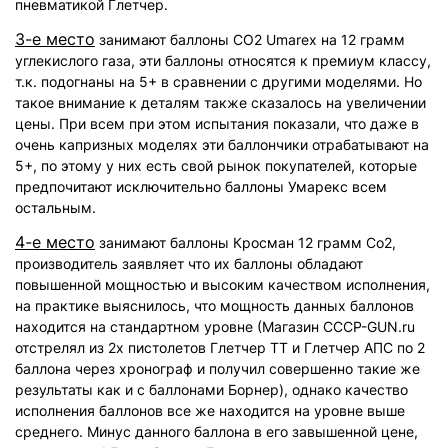
пневматикой Глетчер.
3-е место
занимают баллоны CO2 Umarex на 12 грамм
углекислого газа, эти баллоны относятся к премиум классу,
т.к. подогнаны на 5+ в сравнении с другими моделями. Но
такое внимание к деталям также сказалось на увеличении
цены. При всем при этом испытания показали, что даже в
очень капризных моделях эти баллончики отрабатывают на
5+, по этому у них есть свой рынок покупателей, которые
предпочитают исключительно баллоны Умарекс всем
остальным.
4-е место
занимают баллоны Кросман 12 грамм Со2,
производитель заявляет что их баллоны обладают
повышенной мощностью и высоким качеством исполнения,
на практике выяснилось, что мощность данных баллонов
находится на стандартном уровне (Магазин CCCP-GUN.ru
отстрелял из 2х пистолетов Глетчер ТТ и Глетчер АПС по 2
баллона через хронограф и получил совершенно такие же
результаты как и с баллонами Борнер), однако качество
исполнения баллонов все же находится на уровне выше
среднего. Минус данного баллона в его завышенной цене,