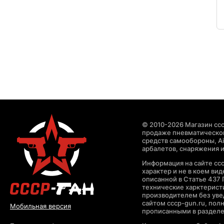
© 2010-2026 Магазин ccc
продаже пневматическог
средств самообороны, Air
арбалетов, снаряжения и
Информация на сайте cc
характер и не в коем ви
описанной в Статье 437 
технические харктерист
производителем без уве
сайтом cccp-gun.ru, пол
Мобильная версия
прописанными в раздел