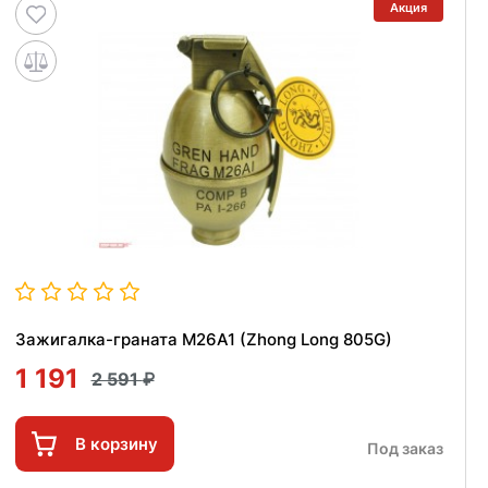
Акция
Зажигалка-граната M26A1 (Zhong Long 805G)
1 191
2 591
В корзину
Под заказ