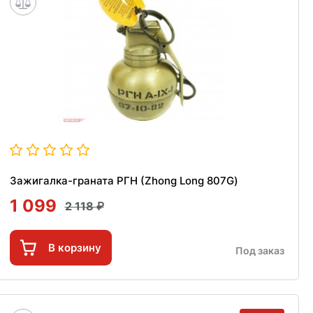
Зажигалка-граната РГН (Zhong Long 807G)
1 099
2 118
В корзину
Под заказ