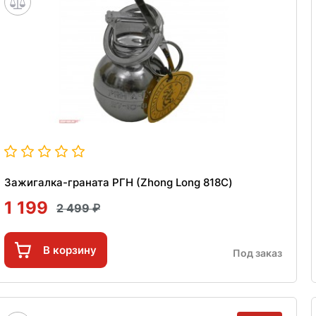
Зажигалка-граната РГН (Zhong Long 818C)
1 199
2 499
В корзину
Под заказ