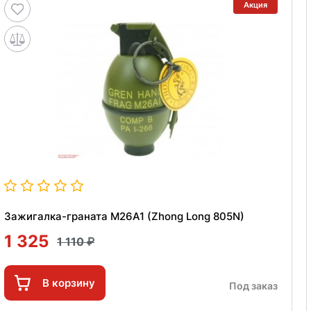
Акция
Зажигалка-граната M26A1 (Zhong Long 805N)
1 325
1 110
В корзину
Под заказ