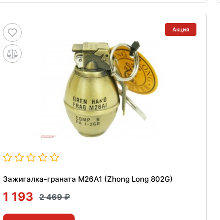
Акция
Зажигалка-граната M26A1 (Zhong Long 802G)
1 193
2 469