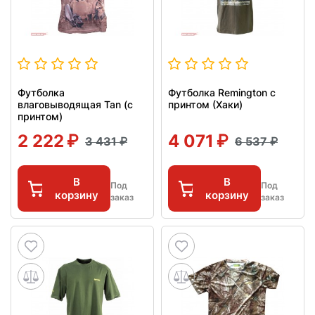
Футболка
Футболка Remington с
влаговыводящая Tan (с
принтом (Хаки)
принтом)
2 222
4 071
3 431
6 537
В
В
Под
Под
корзину
корзину
заказ
заказ