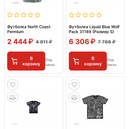
Футболка North Coast
Футболка Liquid Blue Wolf
Permium
Pack 31189 (Размер S)
2 444
6 306
4 911
7 766
В
В
Под
Под
корзину
корзину
заказ
заказ