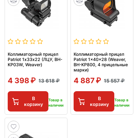
Коллиматорный прицел
Коллиматорный прицел
Patriot 1х33х22 (ЛЦУ, BH-
Patriot 1x40x28 (Weaver,
KP03W, Weaver)
BH-KP800, 4 прицельные
марки)
4 398
4 887
13 618
15 557
В
В
Товар в
Товар в
корзину
корзину
наличии
наличии