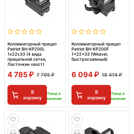
Коллиматорный прицел
Коллиматорный прицел
Patriot BH-KP200L
Patriot BH-KP200F
1х22х33 (4 вида
1x22x33 (Weaver,
прицельной сетки,
быстросъемный)
Ласточкин хвост)
4 785
6 094
7 795
18 414
В
В
Товар в
Товар в
корзину
корзину
наличии
наличии