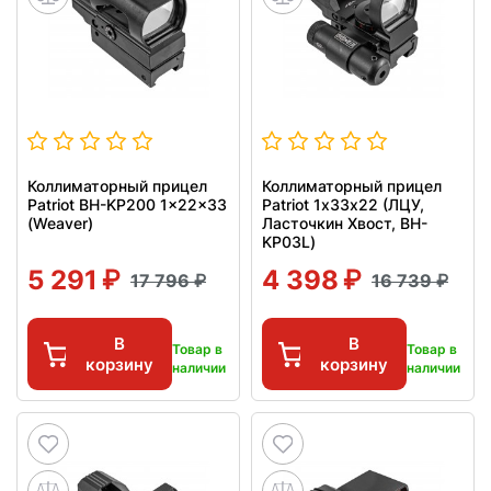
Коллиматорный прицел
Коллиматорный прицел
Patriot BH-KP200 1x22x33
Patriot 1х33х22 (ЛЦУ,
(Weaver)
Ласточкин Хвост, BH-
KP03L)
5 291
4 398
17 796
16 739
В
В
Товар в
Товар в
корзину
корзину
наличии
наличии