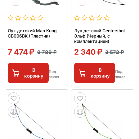
Лук детский Man Kung
Лук детский Centershot
CB006BK (Пластик)
Эльф (Черный, с
комплектацией)
7 474
2 340
9 789
3 572
В
В
Под
Под
корзину
корзину
заказ
заказ