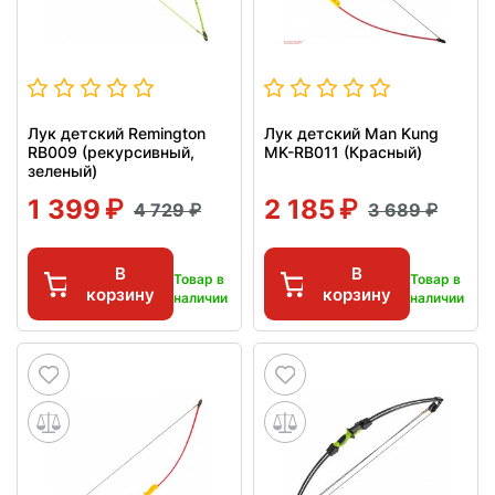
Лук детский Remington
Лук детский Man Kung
RB009 (рекурсивный,
MK-RB011 (Красный)
зеленый)
1 399
2 185
4 729
3 689
В
В
Товар в
Товар в
корзину
корзину
наличии
наличии