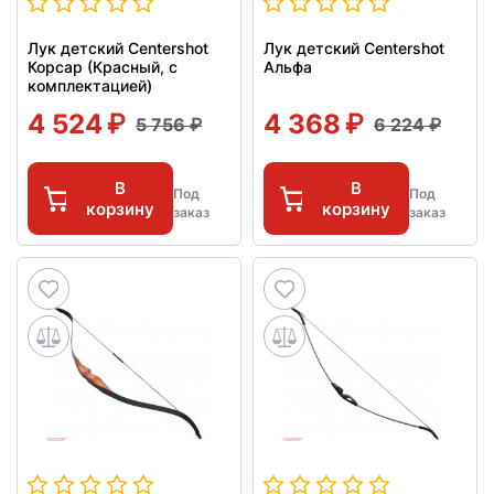
Лук детский Centershot
Лук детский Centershot
Корсар (Красный, с
Альфа
комплектацией)
4 524
4 368
5 756
6 224
В
В
Под
Под
корзину
корзину
заказ
заказ