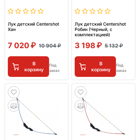
Лук детский Centershot
Лук детский Centershot
Хан
Робин (Черный, с
комплектацией)
7 020
3 198
10 904
5 132
В
В
Под
Под
корзину
корзину
заказ
заказ