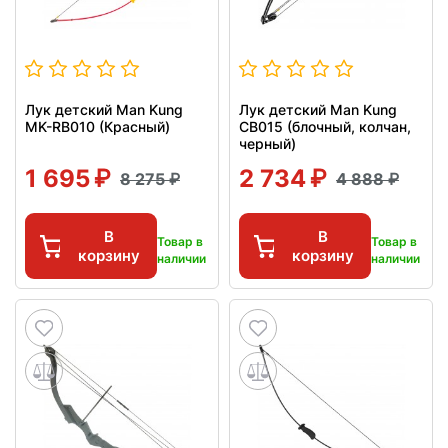
Лук детский Man Kung
Лук детский Man Kung
MK-RB010 (Красный)
CB015 (блочный, колчан,
черный)
1 695
2 734
8 275
4 888
В
В
Товар в
Товар в
корзину
корзину
наличии
наличии