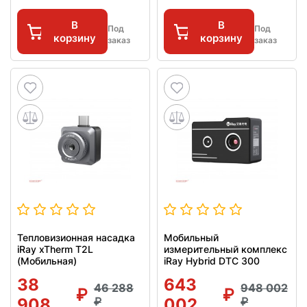
В
В
Под
Под
корзину
корзину
заказ
заказ
Тепловизионная насадка
Мобильный
iRay xTherm T2L
измерительный комплекс
(Мобильная)
iRay Hybrid DTC 300
38
643
46 288
948 002
908
002