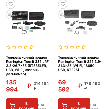
Тепловизионный прицел
Тепловизионный прицел
Remington Termit 335 LRF
Remington Termit 225 3.9-
3.3-26.7x35 (RT335LFR,
31.3x25 (Wi-Fi, 18650,
USB, Wi-Fi, лазерный
USB, RT225)
дальномер)
135
69
214 194
178 492
994
592
В
В
Под
Под
корзину
корзину
заказ
заказ