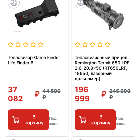
Тепловизор Game Finder
Тепловизионный прицел
Life Finder 6
Remington Termit 650 LRF
2.6-20.8x50 (RT650LRF,
18650, лазерный
дальномер)
37
196
44 500
245 999
082
999
В
В
Под
Под
корзину
корзину
заказ
заказ