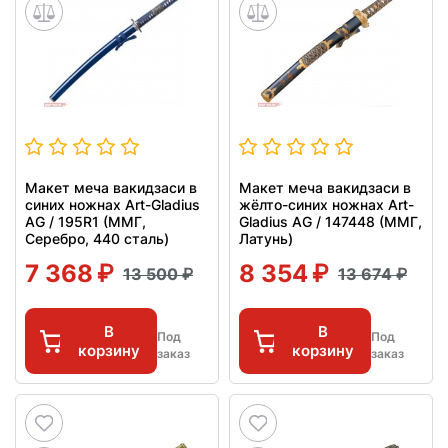
Макет меча вакидзаси в
Макет меча вакидзаси в
синих ножнах Art-Gladius
жёлто-синих ножнах Art-
AG / 195R1 (ММГ,
Gladius AG / 147448 (ММГ,
Серебро, 440 сталь)
Латунь)
7 368
8 354
13 500
13 674
В
В
Под
Под
корзину
корзину
заказ
заказ