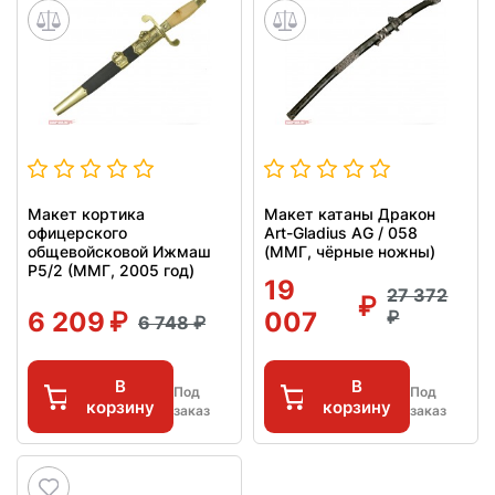
Макет кортика
Макет катаны Дракон
офицерского
Art-Gladius AG / 058
общевойсковой Ижмаш
(ММГ, чёрные ножны)
Р5/2 (ММГ, 2005 год)
19
27 372
6 209
007
6 748
В
В
Под
Под
корзину
корзину
заказ
заказ