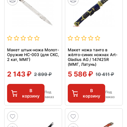
Макет штык-ножа Молот-
Макет ножа танто в
Оружие НС-003 (для СКС,
жёлто-синих ножнах Art-
2 кат, ММГ)
Gladius AG / 147425R
(ММГ, Латунь)
2 143
5 586
2 899
10 411
В
В
Под
Под
корзину
корзину
заказ
заказ