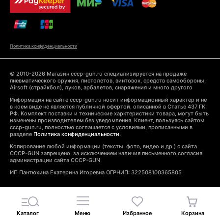
Политика конфиденциальности
© 2010-2026 Магазин cccp-gun.ru специализируется на продаже
пневматического оружия, пистолетов, винтовок, средств самообороны,
Airsoft (страйкбол), луков, арбалетов, снаряжения и много другого
Информация на сайте cccp-gun.ru носит информационный характер и не
в коем виде не является публичной офертой, описанной в Статье 437 ГК
РФ. Комплект поставки и технические харктеристики товара, могут быть
изменены производителем без уведомления. Клиент, пользуясь сайтом
cccp-gun.ru, полностью соглашается с условиями, прописанными в
разделе
Политика конфиденциальности.
Копирование любой информации (тексты, фото, видео и др.) с сайта
CCCP-GUN запрещено, за исключением наличия письменного согласия
администрации сайта CCCP-GUN
ИП Пантюхина Екатерина Игоревна ОГРНИП: 322508100365805
Каталог
Меню
Избранное
Корзина