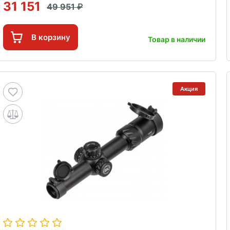
31 151
49 951
В корзину
Товар в наличии
Акция