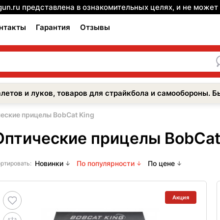
gun.ru представлена в ознакомительных целях, и не може
нтакты
Гарантия
Отзывы
летов и луков, товаров для страйкбола и самообороны. Б
еские прицелы BobCat King
Оптические прицелы BobCat
Новинки
По популярности
По цене
ртировать:
Акция