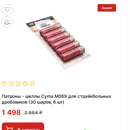
Акция
Патроны - шеллы Cyma M069 для страйкбольных
дробовиков (30 шаров, 6 шт)
1 498
2 864
В корзину