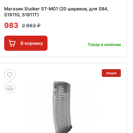
Магазин Stalker ST-MG1 (20 шариков, для S84,
S1911G, S1911T)
983
2 963
В корзину
Товар в наличии
Акция