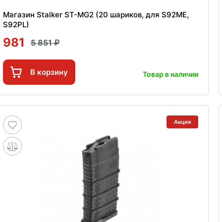
Магазин Stalker ST-MG2 (20 шариков, для S92ME,
S92PL)
981
5 851
В корзину
Товар в наличии
Акция