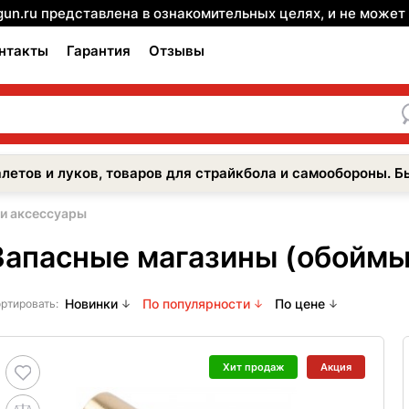
gun.ru представлена в ознакомительных целях, и не може
нтакты
Гарантия
Отзывы
летов и луков, товаров для страйкбола и самообороны. Б
 и аксессуары
Запасные магазины (обоймы
Новинки
По популярности
По цене
ртировать:
Хит продаж
Акция