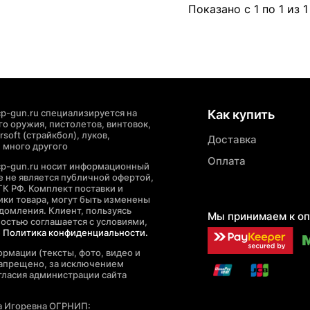
Показано с 1 по 1 из 1
p-gun.ru специализируется на
Как купить
о оружия, пистолетов, винтовок,
soft (страйкбол), луков,
Доставка
 много другого
Оплата
cp-gun.ru носит информационный
де не является публичной офертой,
ГК РФ. Комплект поставки и
ики товара, могут быть изменены
домления. Клиент, пользуясь
Мы принимаем к оп
ностью соглашается с условиями,
е
Политика конфиденциальности.
рмации (тексты, фото, видео и
запрещено, за исключением
гласия администрации сайта
а Игоревна ОГРНИП: