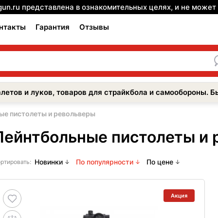
gun.ru представлена в ознакомительных целях, и не може
нтакты
Гарантия
Отзывы
летов и луков, товаров для страйкбола и самообороны. Б
ые пистолеты и револьверы
Пейнтбольные пистолеты и 
Новинки
По популярности
По цене
ртировать:
Акция