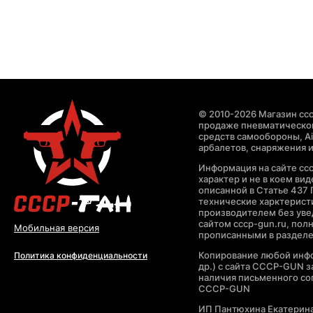
© 2010-2026 Магазин ccc
продаже пневматическог
средств самообороны, Air
арбалетов, снаряжения и
Информация на сайте cc
характер и не в коем ви
описанной в Статье 437 
технические харктерист
производителем без уве
сайтом cccp-gun.ru, пол
Мобильная версия
прописанными в раздел
Копирование любой инфо
Политика конфиденциальности
др.) с сайта CCCP-GUN 
наличия письменного со
CCCP-GUN
ИП Пантюхина Екатерин