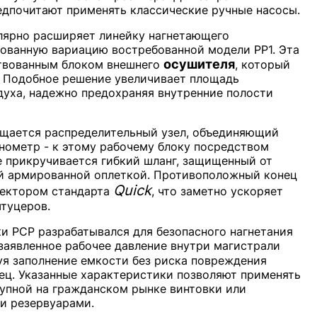
едпочитают применять классические ручные насосы.
лярно расширяет линейку нагнетающего
ованную вариацию востребованной модели PP1. Эта
осушителя
твованным блоком внешнего
, который
 Подобное решение увеличивает площадь
духа, надежно предохраняя внутренние полости
ещается распределительный узел, объединяющий
ометр - к этому рабочему блоку посредством
е прикручивается гибкий шланг, защищенный от
ей армированной оплеткой. Противоположный конец
Quick
нектором стандарта
, что заметно ускоряет
туцеров.
и PCP разрабатывался для безопасного нагнетания
 заявленное рабочее давление внутри магистрали
руя заполнение емкости без риска повреждения
ц. Указанные характеристики позволяют применять
тупной на гражданском рынке винтовки или
и резервуарами.