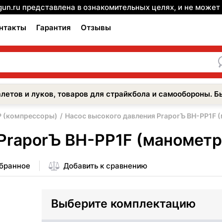
gun.ru представлена в ознакомительных целях, и не може
нтакты
Гарантия
Отзывы
летов и луков, товаров для страйкбола и самообороны. Б
P (компрессоры)
Насос высокого давления PraporЪ BH-PP1F 
PraporЪ BH-PP1F (манометр
збранное
Добавить к сравнению
Выберите комплектацию