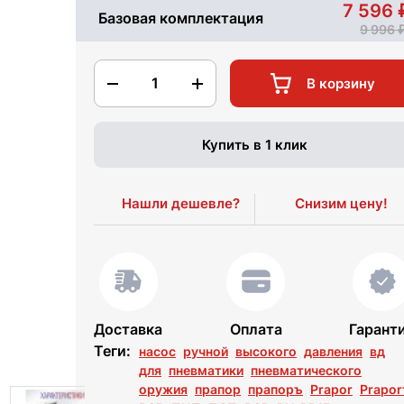
7 596
Базовая комплектация
9 996
1
В корзину
Купить в 1 клик
Нашли дешевле?
Снизим цену!
Доставка
Оплата
Гарант
Теги:
насос
ручной
высокого
давления
вд
для
пневматики
пневматического
оружия
прапор
прапоръ
Prapor
Prapor