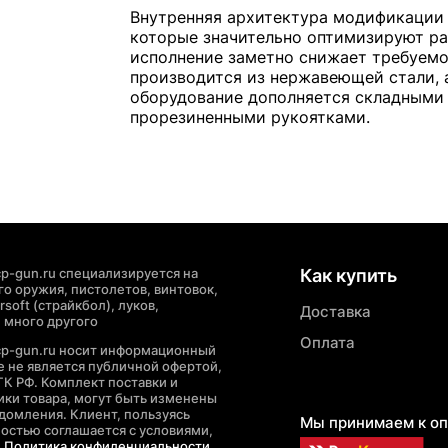
Внутренняя архитектура модификации
которые значительно оптимизируют ра
исполнение заметно снижает требуемо
производится из нержавеющей стали, 
оборудование дополняется складными
прорезиненными рукоятками.
p-gun.ru специализируется на
Как купить
о оружия, пистолетов, винтовок,
soft (страйкбол), луков,
Доставка
 много другого
Оплата
cp-gun.ru носит информационный
де не является публичной офертой,
ГК РФ. Комплект поставки и
ики товара, могут быть изменены
домления. Клиент, пользуясь
Мы принимаем к оп
ностью соглашается с условиями,
е
Политика конфиденциальности.