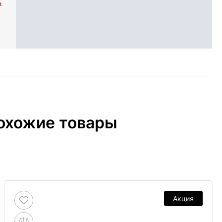
ь
охожие товары
Акция