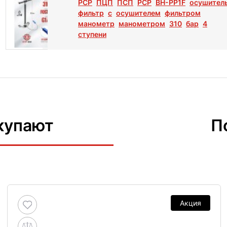
PCP
ПЦП
ПСП
РСР
BH-PP1F
осушител
фильтр
с
осушителем
фильтром
манометр
манометром
310
бар
4
ступени
купают
П
Акция