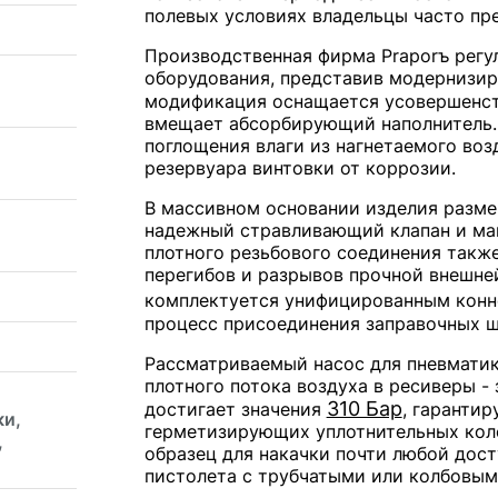
полевых условиях владельцы часто пр
Производственная фирма Praporъ регу
оборудования, представив модернизир
модификация оснащается усовершенс
вмещает абсорбирующий наполнитель.
поглощения влаги из нагнетаемого воз
резервуара винтовки от коррозии.
В массивном основании изделия разм
надежный стравливающий клапан и ман
плотного резьбового соединения такж
перегибов и разрывов прочной внешн
комплектуется унифицированным кон
процесс присоединения заправочных ш
Рассматриваемый насос для пневматик
плотного потока воздуха в ресиверы -
310 Бар
достигает значения
, гаранти
ки,
герметизирующих уплотнительных коле
,
образец для накачки почти любой дос
пистолета с трубчатыми или колбовым