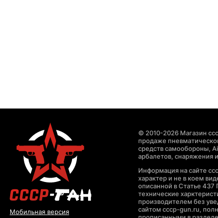
© 2010-2026 Магазин ccc
продаже пневматическог
средств самообороны, Air
арбалетов, снаряжения и
Информация на сайте cc
характер и не в коем ви
описанной в Статье 437 
технические харктерист
производителем без уве
сайтом cccp-gun.ru, пол
Мобильная версия
прописанными в раздел