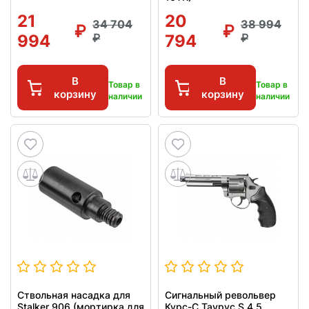
21
20
34 704
38 994
994
794
В
В
Товар в
Товар в
корзину
корзину
наличии
наличии
Ствольная насадка для
Сигнальный револьвер
Stalker 906 (мортирка для
Курс-С Таурус S 4.5