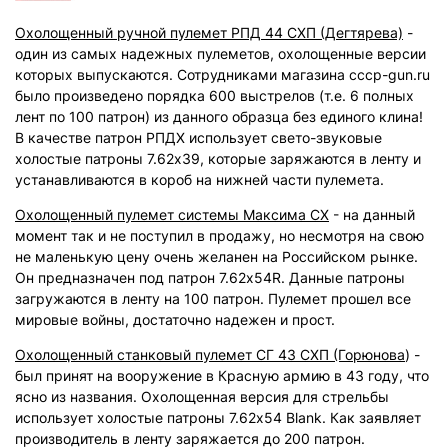
Охолощенный ручной пулемет РПД 44 СХП (Дегтярева)
-
один из самых надежных пулеметов, охолощенные версии
которых выпускаются. Сотрудниками магазина cccp-gun.ru
было произведено порядка 600 выстрелов (т.е. 6 полных
лент по 100 патрон) из данного образца без единого клина!
В качестве патрон РПДХ использует свето-звуковые
холостые патроны 7.62х39, которые заряжаются в ленту и
устанавливаются в короб на нижней части пулемета.
Охолощенный пулемет системы Максима СХ
- на данный
момент так и не поступил в продажу, но несмотря на свою
не маленькую цену очень желанен на Российском рынке.
Он предназначен под патрон 7.62х54R. Данные патроны
загружаются в ленту на 100 патрон. Пулемет прошел все
мировые войны, достаточно надежен и прост.
Охолощенный станковый пулемет СГ 43 СХП (Горюнова
) -
был принят на вооружение в Красную армию в 43 году, что
ясно из названия. Охолощенная версия для стрельбы
использует холостые патроны 7.62х54 Blank. Как заявляет
производитель в ленту заряжается до 200 патрон.