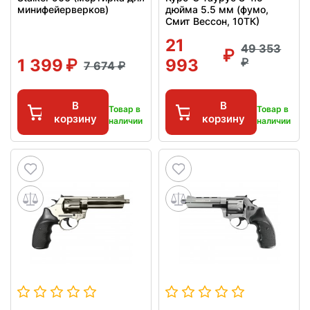
минифейерверков)
дюйма 5.5 мм (фумо,
Смит Вессон, 10ТК)
21
49 353
1 399
993
7 674
В
В
Товар в
Товар в
корзину
корзину
наличии
наличии