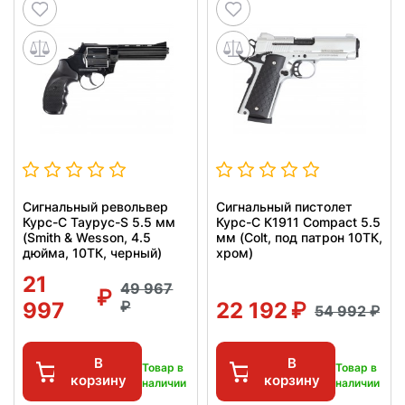
Сигнальный револьвер
Сигнальный пистолет
Курс-С Таурус-S 5.5 мм
Курс-С К1911 Compact 5.5
(Smith & Wesson, 4.5
мм (Colt, под патрон 10ТК,
дюйма, 10ТК, черный)
хром)
21
49 967
997
22 192
54 992
В
В
Товар в
Товар в
корзину
корзину
наличии
наличии