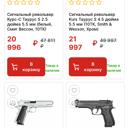
Сигнальный револьвер
Сигнальный револьвер
Курс-С Таурус S 2.5
Kurs Таурус S 4.5 дюйма
дюйма 5.5 мм (белый,
5.5 мм (10ТК, Smith &
Смит Вессон, 10ТК)
Wesson, Хром)
20
21
47 811
49 997
996
997
В
В
Товар в
Товар в
корзину
корзину
наличии
наличии