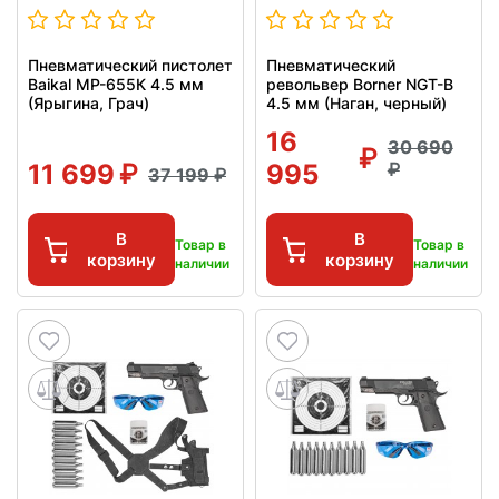
Пневматический пистолет
Пневматический
Baikal МР-655К 4.5 мм
револьвер Borner NGT-B
(Ярыгина, Грач)
4.5 мм (Наган, черный)
16
30 690
11 699
995
37 199
В
В
Товар в
Товар в
корзину
корзину
наличии
наличии