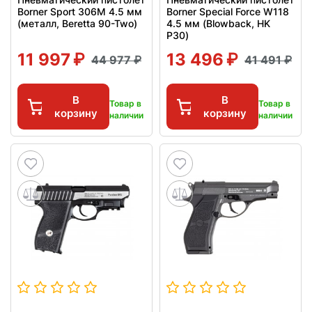
Borner Sport 306M 4.5 мм
Borner Special Force W118
(металл, Beretta 90-Two)
4.5 мм (Blowback, HK
P30)
11 997
13 496
44 977
41 491
В
В
Товар в
Товар в
корзину
корзину
наличии
наличии