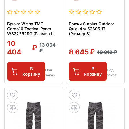
Брюки Wisha TMC
Брюки Surplus Outdoor
Cargo10 Tactical Pants
Quickdry 53605.17
WS22252RG (Размер L)
(Размер S)
10
13 064
404
8 645
10 919
В
В
Под
Под
корзину
корзину
заказ
заказ