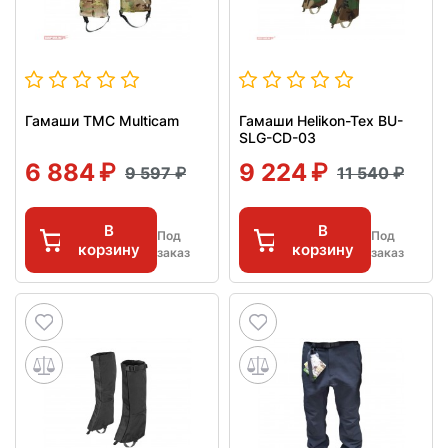
Гамаши TMC Multicam
Гамаши Helikon-Tex BU-
SLG-CD-03
6 884
9 224
9 597
11 540
В
В
Под
Под
корзину
корзину
заказ
заказ