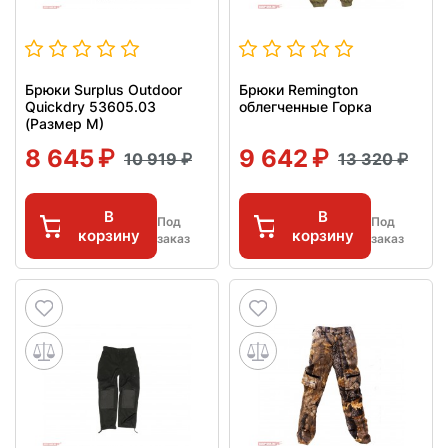
Брюки Surplus Outdoor
Брюки Remington
Quickdry 53605.03
облегченные Горка
(Размер M)
8 645
9 642
10 919
13 320
В
В
Под
Под
корзину
корзину
заказ
заказ