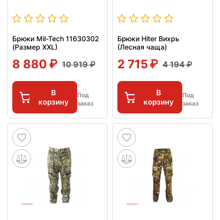
Брюки Mil-Tech 11630302
Брюки Hiter Вихрь
(Размер XXL)
(Лесная чаща)
8 880
2 715
10 919
4 194
В
В
Под
Под
корзину
корзину
заказ
заказ