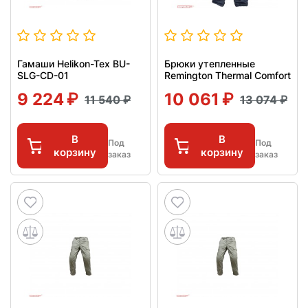
Гамаши Helikon-Tex BU-
Брюки утепленные
SLG-CD-01
Remington Thermal Comfort
9 224
10 061
11 540
13 074
В
В
Под
Под
корзину
корзину
заказ
заказ