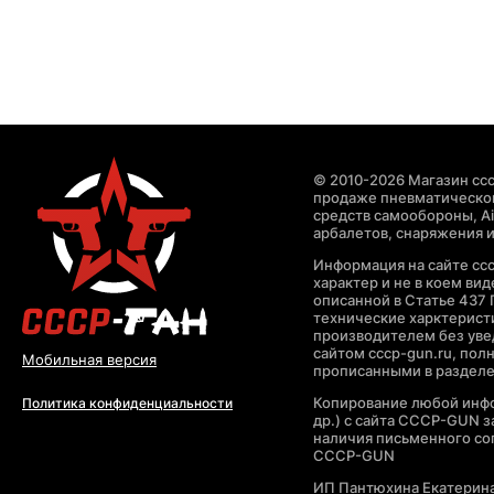
© 2010-2026 Магазин ccc
продаже пневматическог
средств самообороны, Air
арбалетов, снаряжения и
Информация на сайте cc
характер и не в коем ви
описанной в Статье 437 
технические харктерист
производителем без уве
сайтом cccp-gun.ru, пол
Мобильная версия
прописанными в раздел
Копирование любой инфо
Политика конфиденциальности
др.) с сайта CCCP-GUN 
наличия письменного со
CCCP-GUN
ИП Пантюхина Екатерин