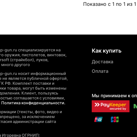
Показано с 1 по 1 из 1
p-gun.ru специализируется на
Как купить
о оружия, пистолетов, винтовок,
soft (страйкбол), луков,
Доставка
 много другого
Оплата
cp-gun.ru носит информационный
де не является публичной офертой,
ГК РФ. Комплект поставки и
ики товара, могут быть изменены
домления. Клиент, пользуясь
Мы принимаем к оп
ностью соглашается с условиями,
е
Политика конфиденциальности.
рмации (тексты, фото, видео и
запрещено, за исключением
гласия администрации сайта
а Игоревна ОГРНИП: