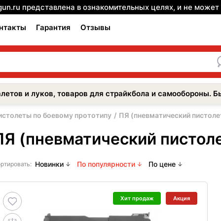
gun.ru представлена в ознакомительных целях, и не може
нтакты
Гарантия
Отзывы
летов и луков, товаров для страйкбола и самообороны. Б
истолеты по боевому прототипу
ПЯ (пневматический пистоле
ПЯ (пневматический пистоле
Новинки
По популярности
По цене
ртировать:
Хит продаж
Акция