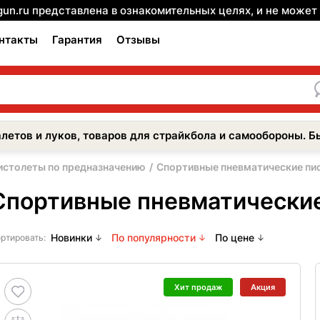
gun.ru представлена в ознакомительных целях, и не може
нтакты
Гарантия
Отзывы
летов и луков, товаров для страйкбола и самообороны. Б
истолеты по предназначению
Спортивные пневматические пи
Спортивные пневматически
Новинки
По популярности
По цене
ртировать:
Хит продаж
Акция