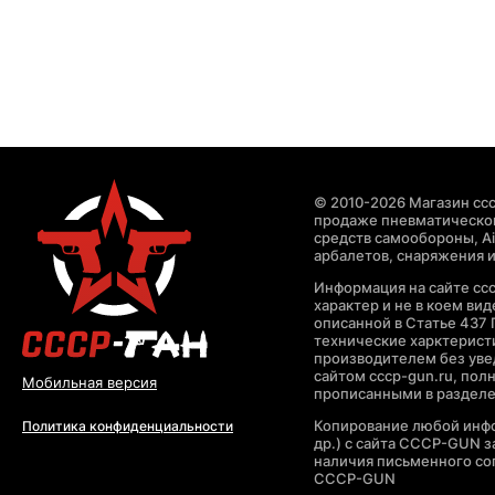
© 2010-2026 Магазин ccc
продаже пневматическог
средств самообороны, Air
арбалетов, снаряжения и
Информация на сайте cc
характер и не в коем ви
описанной в Статье 437 
технические харктерист
производителем без уве
сайтом cccp-gun.ru, пол
Мобильная версия
прописанными в раздел
Копирование любой инфо
Политика конфиденциальности
др.) с сайта CCCP-GUN 
наличия письменного со
CCCP-GUN