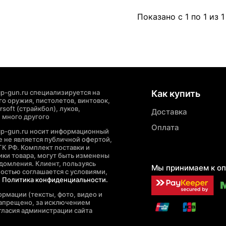
Показано с 1 по 1 из 1
p-gun.ru специализируется на
Как купить
о оружия, пистолетов, винтовок,
soft (страйкбол), луков,
Доставка
 много другого
Оплата
cp-gun.ru носит информационный
де не является публичной офертой,
ГК РФ. Комплект поставки и
ики товара, могут быть изменены
домления. Клиент, пользуясь
Мы принимаем к оп
ностью соглашается с условиями,
е
Политика конфиденциальности.
рмации (тексты, фото, видео и
запрещено, за исключением
гласия администрации сайта