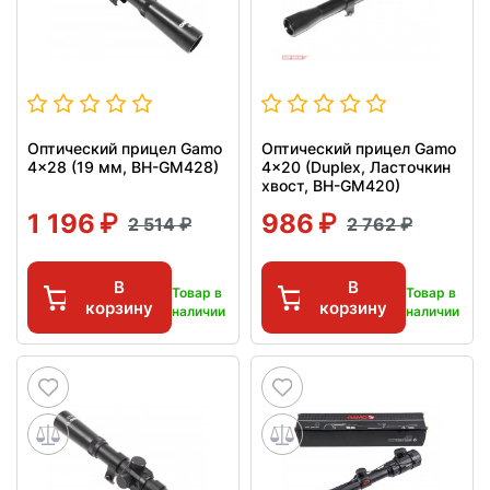
Оптический прицел Gamo
Оптический прицел Gamo
4x28 (19 мм, BH-GM428)
4x20 (Duplex, Ласточкин
хвост, BH-GM420)
1 196
986
2 514
2 762
В
В
Товар в
Товар в
корзину
корзину
наличии
наличии