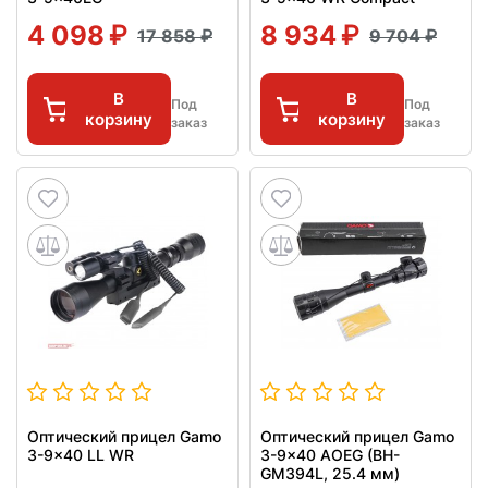
4 098
8 934
17 858
9 704
В
В
Под
Под
корзину
корзину
заказ
заказ
Оптический прицел Gamo
Оптический прицел Gamo
3-9x40 LL WR
3-9x40 AOEG (BH-
GM394L, 25.4 мм)