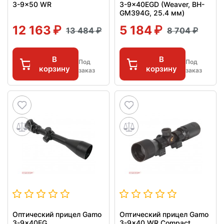
3-9x50 WR
3-9x40EGD (Weaver, BH-
GM394G, 25.4 мм)
12 163
5 184
13 484
8 704
В
В
Под
Под
корзину
корзину
заказ
заказ
Оптический прицел Gamo
Оптический прицел Gamo
3-9x40EG
3-9x40 WR Compact